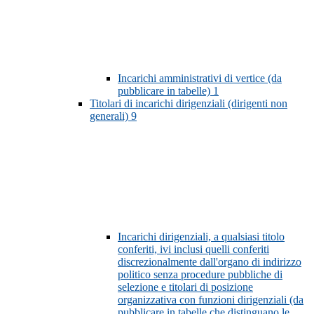
Incarichi amministrativi di vertice (da
pubblicare in tabelle)
1
Titolari di incarichi dirigenziali (dirigenti non
generali)
9
Incarichi dirigenziali, a qualsiasi titolo
conferiti, ivi inclusi quelli conferiti
discrezionalmente dall'organo di indirizzo
politico senza procedure pubbliche di
selezione e titolari di posizione
organizzativa con funzioni dirigenziali (da
pubblicare in tabelle che distinguano le