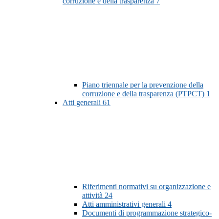
corruzione e della trasparenza
7
Piano triennale per la prevenzione della
corruzione e della trasparenza (PTPCT)
1
Atti generali
61
Riferimenti normativi su organizzazione e
attività
24
Atti amministrativi generali
4
Documenti di programmazione strategico-