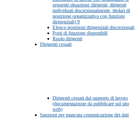
seguenti situazioni: dirigenti, dirigenti
individuati discrezionalmente, titolari di
posizione organizzativa con funzioni
dirigenziali)
9
Elenco posizioni dirigenziali discrezionali
Posti di funzione disponibili
Ruolo dirigenti
Dirigenti cessati
Dirigenti cessati dal rapporto di lavoro
(documentazione da pubblicare sul sito
web)
Sanzioni per mancata comunicazione dei dati