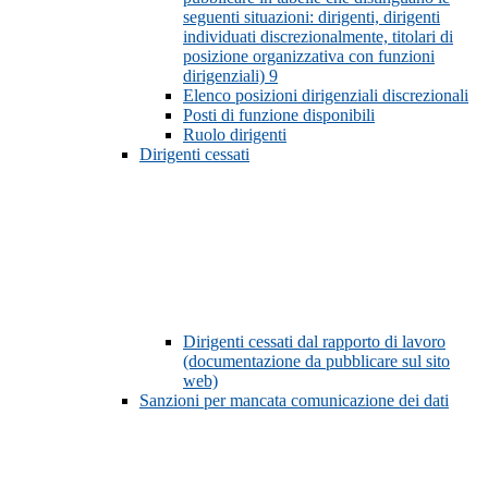
seguenti situazioni: dirigenti, dirigenti
individuati discrezionalmente, titolari di
posizione organizzativa con funzioni
dirigenziali)
9
Elenco posizioni dirigenziali discrezionali
Posti di funzione disponibili
Ruolo dirigenti
Dirigenti cessati
Dirigenti cessati dal rapporto di lavoro
(documentazione da pubblicare sul sito
web)
Sanzioni per mancata comunicazione dei dati