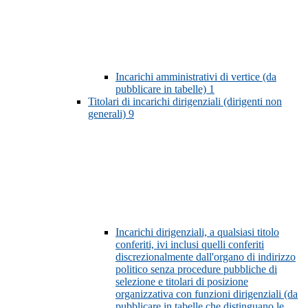
Incarichi amministrativi di vertice (da
pubblicare in tabelle)
1
Titolari di incarichi dirigenziali (dirigenti non
generali)
9
Incarichi dirigenziali, a qualsiasi titolo
conferiti, ivi inclusi quelli conferiti
discrezionalmente dall'organo di indirizzo
politico senza procedure pubbliche di
selezione e titolari di posizione
organizzativa con funzioni dirigenziali (da
pubblicare in tabelle che distinguano le