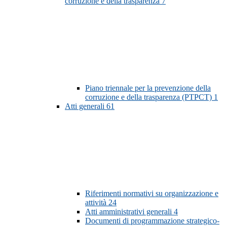
corruzione e della trasparenza
7
Piano triennale per la prevenzione della
corruzione e della trasparenza (PTPCT)
1
Atti generali
61
Riferimenti normativi su organizzazione e
attività
24
Atti amministrativi generali
4
Documenti di programmazione strategico-