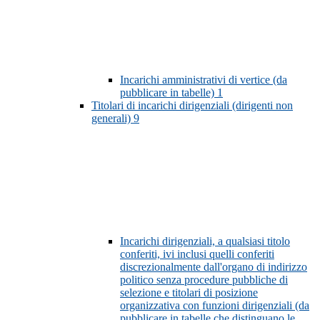
Incarichi amministrativi di vertice (da
pubblicare in tabelle)
1
Titolari di incarichi dirigenziali (dirigenti non
generali)
9
Incarichi dirigenziali, a qualsiasi titolo
conferiti, ivi inclusi quelli conferiti
discrezionalmente dall'organo di indirizzo
politico senza procedure pubbliche di
selezione e titolari di posizione
organizzativa con funzioni dirigenziali (da
pubblicare in tabelle che distinguano le