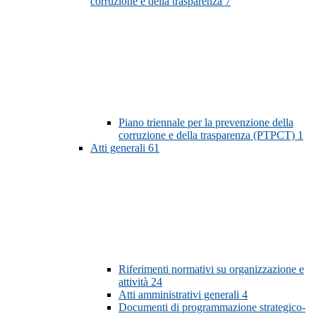
corruzione e della trasparenza
7
Piano triennale per la prevenzione della
corruzione e della trasparenza (PTPCT)
1
Atti generali
61
Riferimenti normativi su organizzazione e
attività
24
Atti amministrativi generali
4
Documenti di programmazione strategico-