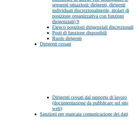
seguenti situazioni: dirigenti, dirigenti
individuati discrezionalmente, titolari di
posizione organizzativa con funzioni
dirigenziali)
9
Elenco posizioni dirigenziali discrezionali
Posti di funzione disponibili
Ruolo dirigenti
Dirigenti cessati
Dirigenti cessati dal rapporto di lavoro
(documentazione da pubblicare sul sito
web)
Sanzioni per mancata comunicazione dei dati