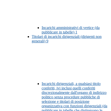
Incarichi amministrativi di vertice (da
pubblicare in tabelle)
1
Titolari di incarichi dirigenziali (dirigenti non
generali)
9
Incarichi dirigenziali, a qualsiasi titolo
conferiti, ivi inclusi quelli conferiti
discrezionalmente dall'organo di indirizzo
politico senza procedure pubbliche di
selezione e titolari di posizione
organizzativa con funzioni dirigenziali (da
pubblicare in tabelle che distinguano le