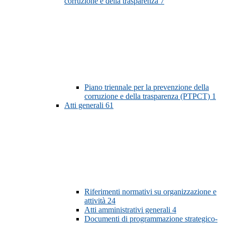
corruzione e della trasparenza
7
Piano triennale per la prevenzione della
corruzione e della trasparenza (PTPCT)
1
Atti generali
61
Riferimenti normativi su organizzazione e
attività
24
Atti amministrativi generali
4
Documenti di programmazione strategico-