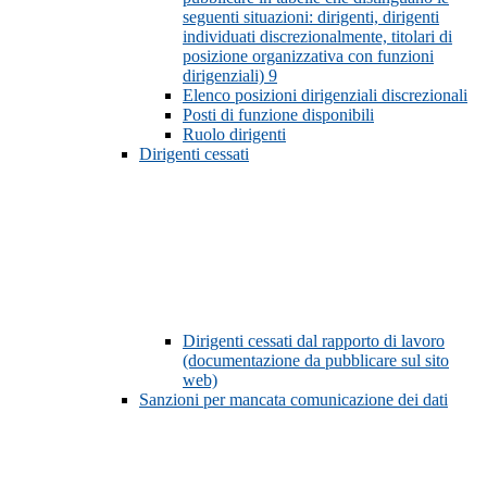
seguenti situazioni: dirigenti, dirigenti
individuati discrezionalmente, titolari di
posizione organizzativa con funzioni
dirigenziali)
9
Elenco posizioni dirigenziali discrezionali
Posti di funzione disponibili
Ruolo dirigenti
Dirigenti cessati
Dirigenti cessati dal rapporto di lavoro
(documentazione da pubblicare sul sito
web)
Sanzioni per mancata comunicazione dei dati