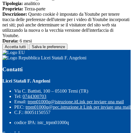
Tipologia:
analitico
Proprieta:
Terza-parte
Descrizione:
Questo cookie è impostato da Youtube per tenere
traccia delle preferenze dell'utente per i video di Youtube incorporati
nei siti; può anche determinare se il visitatore del sito web sta
utilizzando la nuova o la vecchia versione dell'interfaccia di
Youtube.
Durata:
6 mesi
Accetta tutti
Salva le preferenze
Licei Statali F. Angeloni
Contatti
Licei Statali F. Angeloni
Via C. Battisti, 100 – 05100 Terni (TR)
Tel:
0744300703
Email:
trpm01000q@istruzione.it
Link per inviare una mail
PEC:
trpm01000q@pec.istruzione.it
Link per inviare una mail
C.F.: 80051150557
codice IPA: istc_trpm01000q