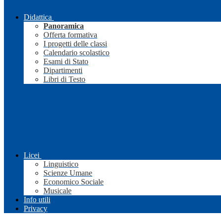
Didattica
Panoramica
Offerta formativa
I progetti delle classi
Calendario scolastico
Esami di Stato
Dipartimenti
Libri di Testo
Licei
Linguistico
Scienze Umane
Economico Sociale
Musicale
Info utili
Privacy