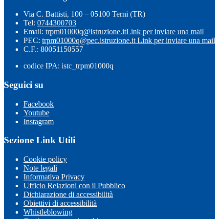
Via C. Battisti, 100 – 05100 Terni (TR)
Tel:
0744300703
Email:
trpm01000q@istruzione.it
Link per inviare una mail
PEC:
trpm01000q@pec.istruzione.it
Link per inviare una mail
C.F.: 80051150557
codice IPA: istc_trpm01000q
Seguici su
Facebook
Youtube
Instagram
Sezione Link Utili
Cookie policy
Note legali
Informativa Privacy
Ufficio Relazioni con il Pubblico
Dichiarazione di accessibilità
Obiettivi di accessibilità
Whistleblowing