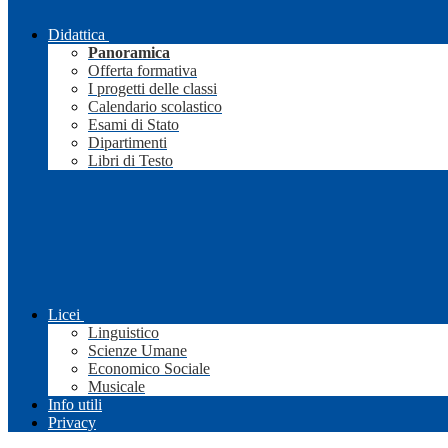
Didattica
Panoramica
Offerta formativa
I progetti delle classi
Calendario scolastico
Esami di Stato
Dipartimenti
Libri di Testo
Licei
Linguistico
Scienze Umane
Economico Sociale
Musicale
Info utili
Privacy