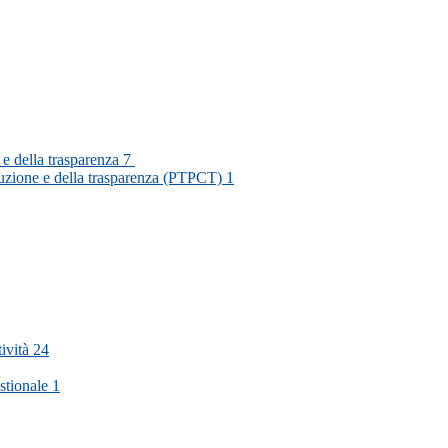
 e della trasparenza
7
rruzione e della trasparenza (PTPCT)
1
tività
24
stionale
1