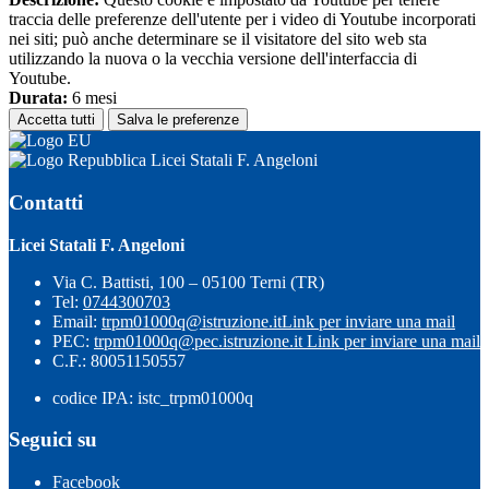
traccia delle preferenze dell'utente per i video di Youtube incorporati
nei siti; può anche determinare se il visitatore del sito web sta
utilizzando la nuova o la vecchia versione dell'interfaccia di
Youtube.
Durata:
6 mesi
Accetta tutti
Salva le preferenze
Licei Statali F. Angeloni
Contatti
Licei Statali F. Angeloni
Via C. Battisti, 100 – 05100 Terni (TR)
Tel:
0744300703
Email:
trpm01000q@istruzione.it
Link per inviare una mail
PEC:
trpm01000q@pec.istruzione.it
Link per inviare una mail
C.F.: 80051150557
codice IPA: istc_trpm01000q
Seguici su
Facebook