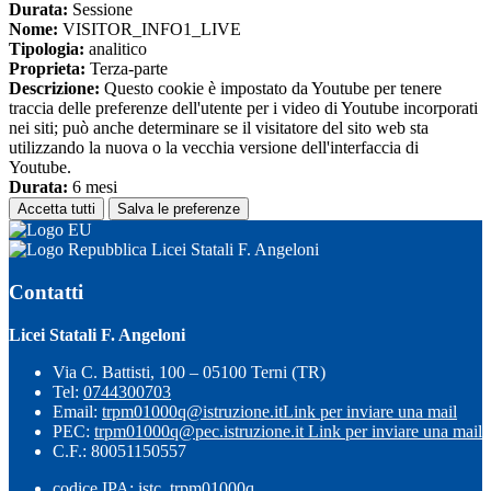
Durata:
Sessione
Nome:
VISITOR_INFO1_LIVE
Tipologia:
analitico
Proprieta:
Terza-parte
Descrizione:
Questo cookie è impostato da Youtube per tenere
traccia delle preferenze dell'utente per i video di Youtube incorporati
nei siti; può anche determinare se il visitatore del sito web sta
utilizzando la nuova o la vecchia versione dell'interfaccia di
Youtube.
Durata:
6 mesi
Accetta tutti
Salva le preferenze
Licei Statali F. Angeloni
Contatti
Licei Statali F. Angeloni
Via C. Battisti, 100 – 05100 Terni (TR)
Tel:
0744300703
Email:
trpm01000q@istruzione.it
Link per inviare una mail
PEC:
trpm01000q@pec.istruzione.it
Link per inviare una mail
C.F.: 80051150557
codice IPA: istc_trpm01000q