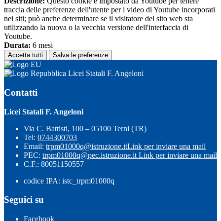
Descrizione:
Questo cookie è impostato da Youtube per tenere
traccia delle preferenze dell'utente per i video di Youtube incorporati
nei siti; può anche determinare se il visitatore del sito web sta
utilizzando la nuova o la vecchia versione dell'interfaccia di
Youtube.
Durata:
6 mesi
Accetta tutti
Salva le preferenze
Licei Statali F. Angeloni
Contatti
Licei Statali F. Angeloni
Via C. Battisti, 100 – 05100 Terni (TR)
Tel:
0744300703
Email:
trpm01000q@istruzione.it
Link per inviare una mail
PEC:
trpm01000q@pec.istruzione.it
Link per inviare una mail
C.F.: 80051150557
codice IPA: istc_trpm01000q
Seguici su
Facebook