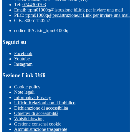
Tel:
0744300703
Email:
trpm01000q@istruzione.it
Link per inviare una mail
PEC:
trpm01000q@pec.istruzione.it
Link per inviare una mail
C.F.: 80051150557
codice IPA: istc_trpm01000q
Seguici su
Facebook
Youtube
Instagram
Sezione Link Utili
Cookie policy
Note legali
Informativa Privacy
Ufficio Relazioni con il Pubblico
Dichiarazione di accessibilità
Obiettivi di accessibilità
Whistleblowing
Gestione consensi cookie
Amministrazione trasparente