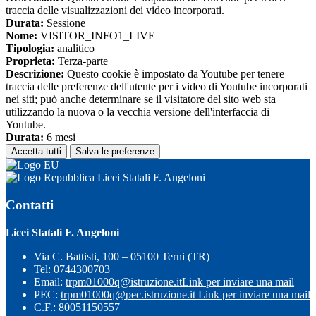
traccia delle visualizzazioni dei video incorporati.
Durata:
Sessione
Nome:
VISITOR_INFO1_LIVE
Tipologia:
analitico
Proprieta:
Terza-parte
Descrizione:
Questo cookie è impostato da Youtube per tenere
traccia delle preferenze dell'utente per i video di Youtube incorporati
nei siti; può anche determinare se il visitatore del sito web sta
utilizzando la nuova o la vecchia versione dell'interfaccia di
Youtube.
Durata:
6 mesi
Accetta tutti
Salva le preferenze
Licei Statali F. Angeloni
Contatti
Licei Statali F. Angeloni
Via C. Battisti, 100 – 05100 Terni (TR)
Tel:
0744300703
Email:
trpm01000q@istruzione.it
Link per inviare una mail
PEC:
trpm01000q@pec.istruzione.it
Link per inviare una mail
C.F.: 80051150557