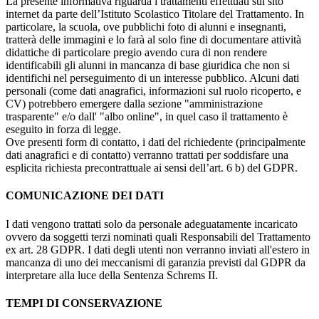
La presente informativa riguarda i trattamenti effettuati sul sito
internet da parte dell’Istituto Scolastico Titolare del Trattamento. In
particolare, la scuola, ove pubblichi foto di alunni e insegnanti,
tratterà delle immagini e lo farà al solo fine di documentare attività
didattiche di particolare pregio avendo cura di non rendere
identificabili gli alunni in mancanza di base giuridica che non si
identifichi nel perseguimento di un interesse pubblico. Alcuni dati
personali (come dati anagrafici, informazioni sul ruolo ricoperto, e
CV) potrebbero emergere dalla sezione "amministrazione
trasparente" e/o dall' "albo online", in quel caso il trattamento è
eseguito in forza di legge.
Ove presenti form di contatto, i dati del richiedente (principalmente
dati anagrafici e di contatto) verranno trattati per soddisfare una
esplicita richiesta precontrattuale ai sensi dell’art. 6 b) del GDPR.
COMUNICAZIONE DEI DATI
I dati vengono trattati solo da personale adeguatamente incaricato
ovvero da soggetti terzi nominati quali Responsabili del Trattamento
ex art. 28 GDPR. I dati degli utenti non verranno inviati all'estero in
mancanza di uno dei meccanismi di garanzia previsti dal GDPR da
interpretare alla luce della Sentenza Schrems II.
TEMPI DI CONSERVAZIONE