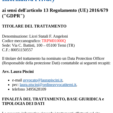
ai sensi dell'articolo 13 Regolamento (UE) 2016/679
("GDPR")
TITOLARE DEL TRATTAMENTO
Denominazione: Licei Statali F. Angeloni
Codice meccanografico:
TRPM01000Q
Sede: Via C. Battisti, 100 – 05100 Terni (TR)
C.F.: 80051150557
Il titolare del trattamento ha nominato un Data Protection Officer
(Responsabile della protezione Dati) contattabile ai seguenti recapiti:
Avv. Laura Piscini
e-mail
avvocato@laurapiscini.it
,
pec:
laura.piscini@ordineavvocatiterni.it
,
telefono 3495628109
FINALITÀ DEL TRATTAMENTO, BASE GIURIDICA e
TIPOLOGIA DEI DATI