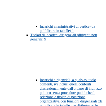
Incarichi amministrativi di vertice (da
pubblicare in tabelle)
1
Titolari di incarichi dirigenziali (dirigenti non
generali)
9
Incarichi dirigenziali, a qualsiasi titolo
conferiti, ivi inclusi quelli conferiti
discrezionalmente dall'organo di indirizzo
politico senza procedure pubbliche di
selezione e titolari di posizione
organizzativa con funzioni dirigenziali (da
pubblicare in tabelle che distinguano le