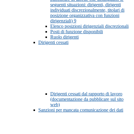
seguenti situazioni: dirigenti, dirigenti
individuati discrezionalmente, titolari di
posizione organizzativa con funzioni
dirigenziali)
9
Elenco posizioni dirigenziali discrezionali
Posti di funzione disponibili
Ruolo dirigenti
Dirigenti cessati
Dirigenti cessati dal rapporto di lavoro
(documentazione da pubblicare sul sito
web)
Sanzioni per mancata comunicazione dei dati