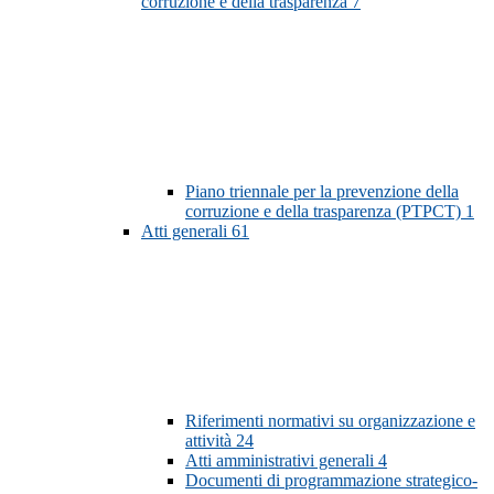
corruzione e della trasparenza
7
Piano triennale per la prevenzione della
corruzione e della trasparenza (PTPCT)
1
Atti generali
61
Riferimenti normativi su organizzazione e
attività
24
Atti amministrativi generali
4
Documenti di programmazione strategico-