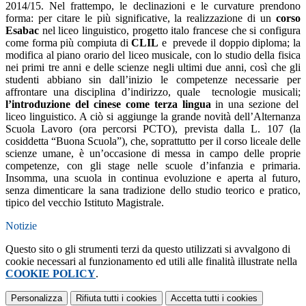
2014/15. Nel frattempo, le declinazioni e le curvature prendono
forma: per citare le più significative, la realizzazione di un
corso
Esabac
nel liceo linguistico, progetto italo francese che si configura
come forma più compiuta di
CLIL
e prevede il doppio diploma; la
modifica al piano orario del liceo musicale, con lo studio della fisica
nei primi tre anni e delle scienze negli ultimi due anni, così che gli
studenti abbiano sin dall’inizio le competenze necessarie per
affrontare una disciplina d’indirizzo, quale tecnologie musicali;
l’introduzione del cinese come terza lingua
in una sezione del
liceo linguistico. A ciò si aggiunge la grande novità dell’Alternanza
Scuola Lavoro (ora percorsi PCTO), prevista dalla L. 107 (la
cosiddetta “Buona Scuola”), che, soprattutto per il corso liceale delle
scienze umane, è un’occasione di messa in campo delle proprie
competenze, con gli stage nelle scuole d’infanzia e primaria.
Insomma, una scuola in continua evoluzione e aperta al futuro,
senza dimenticare la sana tradizione dello studio teorico e pratico,
tipico del vecchio Istituto Magistrale.
Notizie
Questo sito o gli strumenti terzi da questo utilizzati si avvalgono di
cookie necessari al funzionamento ed utili alle finalità illustrate nella
COOKIE POLICY
.
Personalizza
Rifiuta tutti
i cookies
Accetta tutti
i cookies