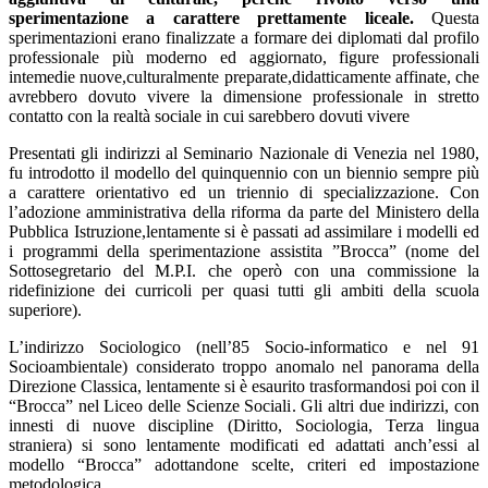
sperimentazione a carattere prettamente liceale.
Questa
sperimentazioni erano finalizzate a formare dei diplomati dal profilo
professionale più moderno ed aggiornato, figure professionali
intemedie nuove,culturalmente preparate,didatticamente affinate, che
avrebbero dovuto vivere la dimensione professionale in stretto
contatto con la realtà sociale in cui sarebbero dovuti vivere
Presentati gli indirizzi al Seminario Nazionale di Venezia nel 1980,
fu introdotto il modello del quinquennio con un biennio sempre più
a carattere orientativo ed un triennio di specializzazione. Con
l’adozione amministrativa della riforma da parte del Ministero della
Pubblica Istruzione,lentamente si è passati ad assimilare i modelli ed
i programmi della sperimentazione assistita ”Brocca” (nome del
Sottosegretario del M.P.I. che operò con una commissione la
ridefinizione dei curricoli per quasi tutti gli ambiti della scuola
superiore).
L’indirizzo Sociologico (nell’85 Socio-informatico e nel 91
Socioambientale) considerato troppo anomalo nel panorama della
Direzione Classica, lentamente si è esaurito trasformandosi poi con il
“Brocca” nel Liceo delle Scienze Sociali. Gli altri due indirizzi, con
innesti di nuove discipline (Diritto, Sociologia, Terza lingua
straniera) si sono lentamente modificati ed adattati anch’essi al
modello “Brocca” adottandone scelte, criteri ed impostazione
metodologica.