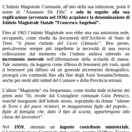
L’Istituto Magistrale Comunale, all’atto della sua istituzione, porta il
nome di “Anastasio De Filis” e
solo in seguito alla sua
regificazione (avvenuta nel 1936) acquisisce la denominazione di
Istituto Magistrale Statale ”Francesco Angeloni”.
Fino al 1965 l’istituto Magistrale non ebbe una sua autonoma sede,
occupando, come risulta da documenti dell’Archivio di Stato di
Terni
”il piano rialzato del Liceo Ginnasio”.
Ben presto,
però,divenne sempre più impellente la necessità di una nuova
collocazione dal momento che l’istituto andava subendo un
incremento notevole
nell’affermazione della scolarità di massa.
Tale aumento, da leggersi come riflesso di fenomeni più vasti, quali
il benessere più diffuso ed un generale incremento demografico,
proseguì con continuità fino alla fine degli Anni Sessanta/Settanta,
anche per molti altri istituti del Comune e della Provincia ternani.
L'allora "Magistrale" era frequentato, come risulta dalle richieste dei
primi anni '50, rivolte dal Consigliere comunale Gino Petrucci,
nonché insegnante dell’istituto stesso, soprattutto da donne
”alunne
di Terni e dei paesi viciniori, in maggioranza figlie del popolo...
figlie di famiglia che, dato il tipo di scuola, appartengono alla
classe dei lavoratori”.
Nel
1959
, ottenuto un
ingente contributo ministeriale
,