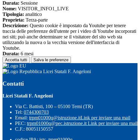
Durata:
Sessione
Nome:
VISITOR_INFO1_LIVE
Tipologia:
analitico
Proprieta:
Terza-parte
Descrizione:
Questo cookie è impostato da Youtube per tenere
traccia delle preferenze dell'utente per i video di Youtube incorporati
nei siti; può anche determinare se il visitatore del sito web sta
utilizzando la nuova o la vecchia versione dell'interfaccia di
Youtube.
Durata:
6 mesi
Accetta tutti
Salva le preferenze
Licei Statali F. Angeloni
Contatti
Licei Statali F. Angeloni
Via C. Battisti, 100 – 05100 Terni (TR)
Tel:
0744300703
Email:
trpm01000q@istruzione.it
Link per inviare una mail
PEC:
trpm01000q@pec.istruzione.it
Link per inviare una mail
C.F.: 80051150557
codice IPA: istc_trpm01000q