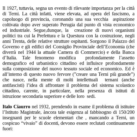
Il 1927, tuttavia, segna un evento di rilevante importanza per la città
di Terni. La città infatti, viene elevata, ad opera del fascismo, a
capoluogo di provincia, coronando una sua vecchia aspirazione
coltivata dopo aver superato Perugia dal punto di vista economico
ed industriale. Segue,dunque, la creazione di nuovi organismi
politici tra cui la Prefettura e la Questura con la costruzione, negli
anni Trenta, delle relative strutture ospitanti. Sorgono il Palazzo del
Governo e gli edifici del Consiglio Provinciale dell’Economia (che
diverrà nel 1944 la attuale Camera di Commercio) e della Banca
d’Italia. Tale fenomeno modifica profondamente l’assetto
demografico ed urbanistico cittadino ed influisce profondamente
sulla composizione del nuovo tessuto sociale ed economico. Ed è
all’interno di questo nuovo fervore (”creare una Terni più grande”)
che nasce, nella mente di molti intellettuali ternani (anche
antifascisti) l’idea di affrontare il problema del sistema scolastico
cittadino, carente, in particolare, nella presenza di istituti di
istruzione secondaria superiore e delle loro sedi.
Italo Ciaurro
nel 1932, prendendo in esame il problema di istituire
l’Istituto Magistrale, àncora tale esigenza al fabbisogno di 150/200
insegnanti per le scuole elementari che , mancando a Terni, un
cospicuo “vivaio” di docenti,
devono
essere reclutati continuamente
fuori: