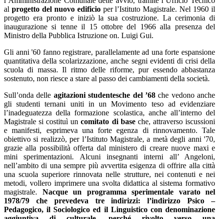
l’Amministrazione Comunale dette avvio, tramite l’Ufficio Tecnico
al
progetto del nuovo edificio
per l’Istituto Magistrale. Nel 1960 il
progetto era pronto e iniziò la sua costruzione. La cerimonia di
inaugurazione si tenne il 15 ottobre del 1966 alla presenza del
Ministro della Pubblica Istruzione on. Luigi Gui.
Gli anni '60 fanno registrare, parallelamente ad una forte espansione
quantitativa della scolarizzazione, anche segni evidenti di crisi della
scuola di massa. Il ritmo delle riforme, pur essendo abbastanza
sostenuto, non riesce a stare al passo dei cambiamenti della società.
Sull’onda delle
agitazioni studentesche del ’68
che vedono anche
gli studenti ternani uniti in un Movimento teso ad evidenziare
l’inadeguatezza della formazione scolastica, anche all’interno del
Magistrale si costituì un
comitato di base
che, attraverso iscussioni
e manifesti, esprimeva una forte egenza di rinnovamento. Tale
obiettivo si realizzò, per l’Istituto Magistrale, a metà degli anni '70,
grazie alla possibilità offerta dal ministero di creare nuove maxi e
mini sperimentazioni. Alcuni insegnanti interni all’ Angeloni,
nell’ambito di una sempre più avvertita esigenza di offrire alla città
una scuola superiore rinnovata nelle strutture, nei contenuti e nei
metodi, vollero imprimere una svolta didattica al sistema formativo
magistrale.
Nacque un programma sperimentale varato nel
1978/79 che prevedeva tre indirizzi: l’indirizzo Psico –
Pedagogico, il Sociologico ed il Linguistico con denominazione
aggiuntiva di culturale, perché rivolto verso una