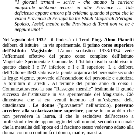
”I giovani ternani – scrive - che amano la carriera
magistrale debbono recarsi in altre Province … Tale
deficienza appare ancora più evidente quando si pensi che la
vicina Provincia di Perugia ha tre Istituti Magistrali (Perugia,
Spoleto, Assisi) mentre nella Provincia di Terni non ve ne è
neppure uno!”
Nell’
agosto del 1932
il Podestà di Terni
l’ing. Almo Pianetti
delibera di istituire , in via sperimentale,
il primo corso superiore
dell’Istituto Magistrale
. L’anno scolastico 1933/1934 vede
l’affermarsi effettivo del primo corso completo dell’Istituto
Magistrale Sperimentale Comunale. L’Istituto risulta suddiviso in
quattro classi: I e IV inferiore e I e II superiore. L a delibera
dell’Ottobre
1933
stabilisce la pianta organica del personale secondo
la legge vigente, provvede all’assunzione del personale e autorizza
la fornitura di arredi . Al termine del primo anno di corso il
Comune,attraverso la sua ”Rassegna mensile” testimonia il grande
successo dell’istituzione in via sperimentale del Magistrale. Ciò
dimostrava che si era venuti incontro ad un’esigenza della
cittadinanza .
Le donne
(”giovanette”
nell’articolo),
potevano
accedere alla scolarizzazione superiore
, pur se in un ambito che
non prevedeva la laurea, il che le escludeva dall’accesso a
professioni ritenute appannaggio dei soli uomini, secondo un canale
che la mentalità dell’epoca ed il fascismo stesso vedevano adatto alla
donna con una continuità di donna, madre, maestra.