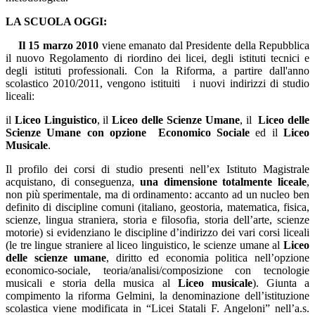
LA SCUOLA OGGI:
Il 15 marzo 2010
viene emanato dal Presidente della Repubblica
il nuovo Regolamento di riordino dei licei, degli istituti tecnici e
degli istituti professionali. Con la Riforma, a partire dall'anno
scolastico 2010/2011, vengono istituiti i nuovi indirizzi di studio
liceali:
il
Liceo Linguistico
, il
Liceo delle Scienze Umane
, il
Liceo delle
Scienze
Umane con opzione Economico Sociale
ed il
Liceo
Musicale
.
Il profilo dei corsi di studio presenti nell’ex Istituto Magistrale
acquistano, di conseguenza,
una dimensione totalmente liceale
,
non più sperimentale, ma di ordinamento: accanto ad un nucleo ben
definito di discipline comuni (italiano, geostoria, matematica, fisica,
scienze, lingua straniera, storia e filosofia, storia dell’arte, scienze
motorie) si evidenziano le discipline d’indirizzo dei vari corsi liceali
(le tre lingue straniere al liceo linguistico, le scienze umane al
Liceo
delle scienze umane
, diritto ed economia politica nell’opzione
economico-sociale, teoria/analisi/composizione con tecnologie
musicali e storia della musica al
Liceo musicale
). Giunta a
compimento la riforma Gelmini, la denominazione dell’istituzione
scolastica viene modificata in “Licei Statali F. Angeloni” nell’a.s.