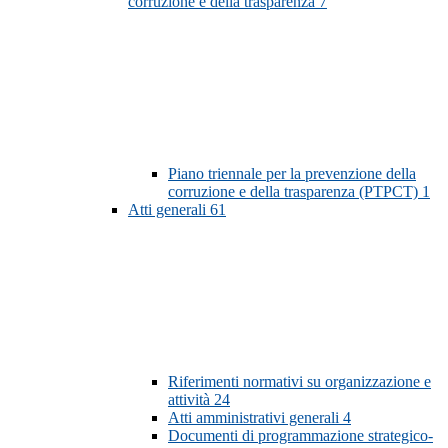
corruzione e della trasparenza
7
Piano triennale per la prevenzione della
corruzione e della trasparenza (PTPCT)
1
Atti generali
61
Riferimenti normativi su organizzazione e
attività
24
Atti amministrativi generali
4
Documenti di programmazione strategico-