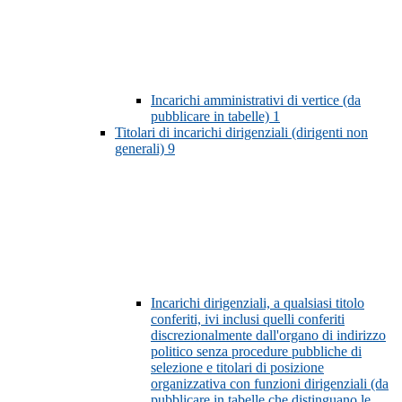
Incarichi amministrativi di vertice (da
pubblicare in tabelle)
1
Titolari di incarichi dirigenziali (dirigenti non
generali)
9
Incarichi dirigenziali, a qualsiasi titolo
conferiti, ivi inclusi quelli conferiti
discrezionalmente dall'organo di indirizzo
politico senza procedure pubbliche di
selezione e titolari di posizione
organizzativa con funzioni dirigenziali (da
pubblicare in tabelle che distinguano le