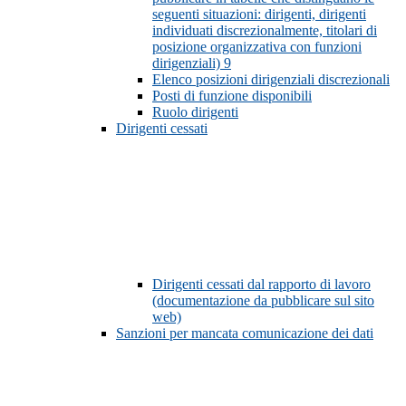
seguenti situazioni: dirigenti, dirigenti
individuati discrezionalmente, titolari di
posizione organizzativa con funzioni
dirigenziali)
9
Elenco posizioni dirigenziali discrezionali
Posti di funzione disponibili
Ruolo dirigenti
Dirigenti cessati
Dirigenti cessati dal rapporto di lavoro
(documentazione da pubblicare sul sito
web)
Sanzioni per mancata comunicazione dei dati