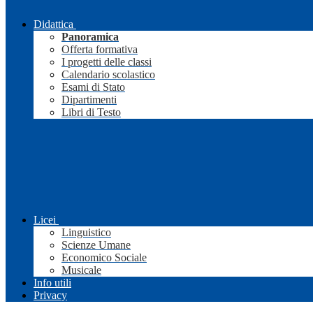
Didattica
Panoramica
Offerta formativa
I progetti delle classi
Calendario scolastico
Esami di Stato
Dipartimenti
Libri di Testo
Licei
Linguistico
Scienze Umane
Economico Sociale
Musicale
Info utili
Privacy