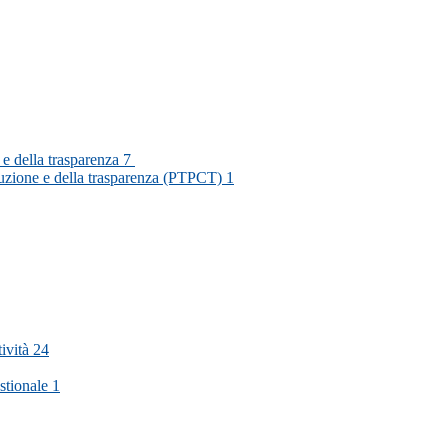
 e della trasparenza
7
rruzione e della trasparenza (PTPCT)
1
tività
24
stionale
1