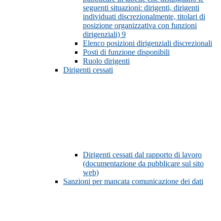
seguenti situazioni: dirigenti, dirigenti
individuati discrezionalmente, titolari di
posizione organizzativa con funzioni
dirigenziali)
9
Elenco posizioni dirigenziali discrezionali
Posti di funzione disponibili
Ruolo dirigenti
Dirigenti cessati
Dirigenti cessati dal rapporto di lavoro
(documentazione da pubblicare sul sito
web)
Sanzioni per mancata comunicazione dei dati