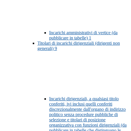
Incarichi amministrativi di vertice (da
pubblicare in tabelle)
1
Titolari di incarichi dirigenziali (dirigenti non
generali)
9
Incarichi dirigenziali, a qualsiasi titolo
conferiti, ivi inclusi quelli conferiti
discrezionalmente dall'organo di indirizzo
politico senza procedure pubbliche di
selezione e titolari di posizione
organizzativa con funzioni dirigenziali (da
pubblicare in tabelle che distinguano le