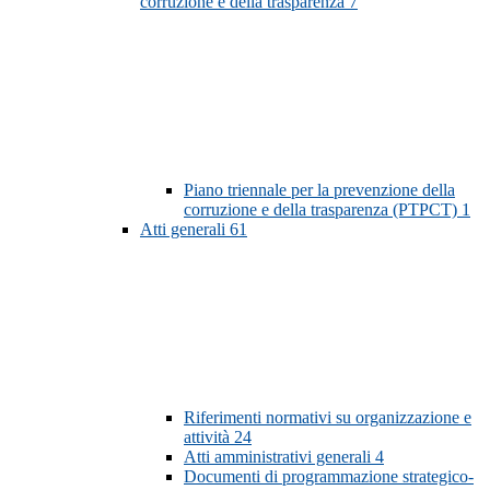
corruzione e della trasparenza
7
Piano triennale per la prevenzione della
corruzione e della trasparenza (PTPCT)
1
Atti generali
61
Riferimenti normativi su organizzazione e
attività
24
Atti amministrativi generali
4
Documenti di programmazione strategico-