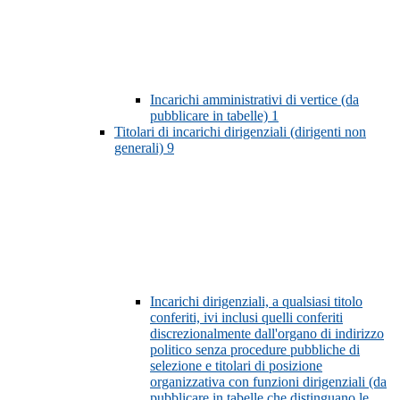
Incarichi amministrativi di vertice (da
pubblicare in tabelle)
1
Titolari di incarichi dirigenziali (dirigenti non
generali)
9
Incarichi dirigenziali, a qualsiasi titolo
conferiti, ivi inclusi quelli conferiti
discrezionalmente dall'organo di indirizzo
politico senza procedure pubbliche di
selezione e titolari di posizione
organizzativa con funzioni dirigenziali (da
pubblicare in tabelle che distinguano le