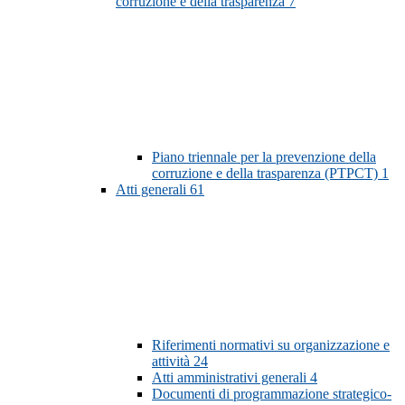
corruzione e della trasparenza
7
Piano triennale per la prevenzione della
corruzione e della trasparenza (PTPCT)
1
Atti generali
61
Riferimenti normativi su organizzazione e
attività
24
Atti amministrativi generali
4
Documenti di programmazione strategico-