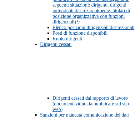
seguenti situazioni: dirigenti, dirigenti
individuati discrezionalmente, titolari di
posizione organizzativa con funzioni
dirigenziali)
9
Elenco posizioni dirigenziali discrezionali
Posti di funzione disponibili
Ruolo dirigenti
Dirigenti cessati
Dirigenti cessati dal rapporto di lavoro
(documentazione da pubblicare sul sito
web)
Sanzioni per mancata comunicazione dei dati