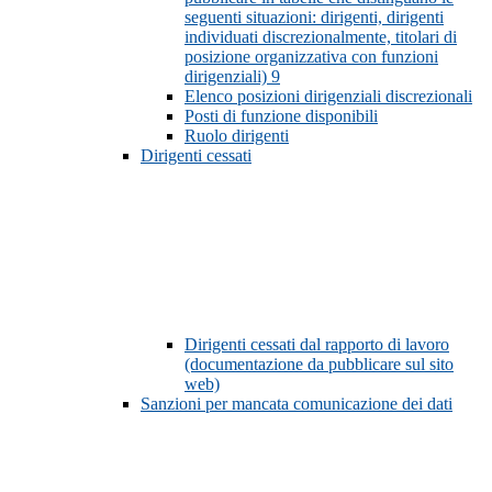
seguenti situazioni: dirigenti, dirigenti
individuati discrezionalmente, titolari di
posizione organizzativa con funzioni
dirigenziali)
9
Elenco posizioni dirigenziali discrezionali
Posti di funzione disponibili
Ruolo dirigenti
Dirigenti cessati
Dirigenti cessati dal rapporto di lavoro
(documentazione da pubblicare sul sito
web)
Sanzioni per mancata comunicazione dei dati