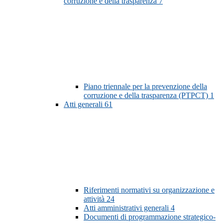
corruzione e della trasparenza
7
Piano triennale per la prevenzione della
corruzione e della trasparenza (PTPCT)
1
Atti generali
61
Riferimenti normativi su organizzazione e
attività
24
Atti amministrativi generali
4
Documenti di programmazione strategico-