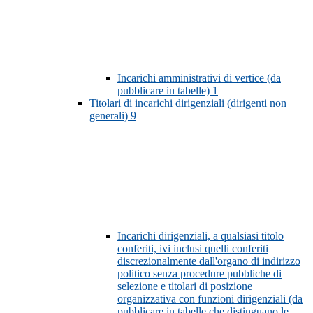
Incarichi amministrativi di vertice (da
pubblicare in tabelle)
1
Titolari di incarichi dirigenziali (dirigenti non
generali)
9
Incarichi dirigenziali, a qualsiasi titolo
conferiti, ivi inclusi quelli conferiti
discrezionalmente dall'organo di indirizzo
politico senza procedure pubbliche di
selezione e titolari di posizione
organizzativa con funzioni dirigenziali (da
pubblicare in tabelle che distinguano le