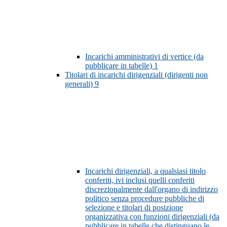
Incarichi amministrativi di vertice (da
pubblicare in tabelle)
1
Titolari di incarichi dirigenziali (dirigenti non
generali)
9
Incarichi dirigenziali, a qualsiasi titolo
conferiti, ivi inclusi quelli conferiti
discrezionalmente dall'organo di indirizzo
politico senza procedure pubbliche di
selezione e titolari di posizione
organizzativa con funzioni dirigenziali (da
pubblicare in tabelle che distinguano le