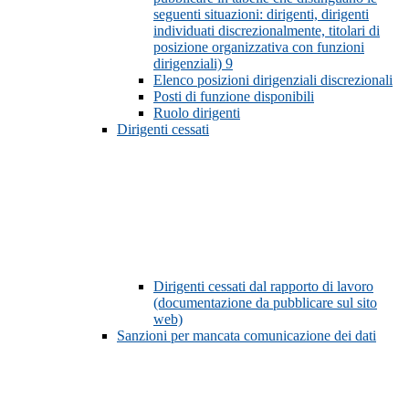
seguenti situazioni: dirigenti, dirigenti
individuati discrezionalmente, titolari di
posizione organizzativa con funzioni
dirigenziali)
9
Elenco posizioni dirigenziali discrezionali
Posti di funzione disponibili
Ruolo dirigenti
Dirigenti cessati
Dirigenti cessati dal rapporto di lavoro
(documentazione da pubblicare sul sito
web)
Sanzioni per mancata comunicazione dei dati