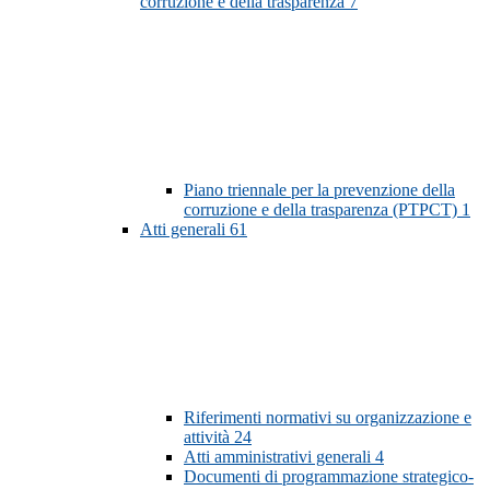
corruzione e della trasparenza
7
Piano triennale per la prevenzione della
corruzione e della trasparenza (PTPCT)
1
Atti generali
61
Riferimenti normativi su organizzazione e
attività
24
Atti amministrativi generali
4
Documenti di programmazione strategico-