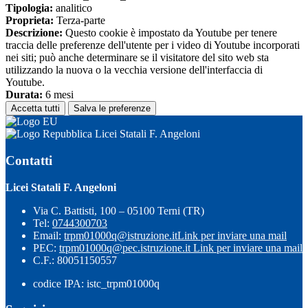
Tipologia:
analitico
Proprieta:
Terza-parte
Descrizione:
Questo cookie è impostato da Youtube per tenere
traccia delle preferenze dell'utente per i video di Youtube incorporati
nei siti; può anche determinare se il visitatore del sito web sta
utilizzando la nuova o la vecchia versione dell'interfaccia di
Youtube.
Durata:
6 mesi
Accetta tutti
Salva le preferenze
Licei Statali F. Angeloni
Contatti
Licei Statali F. Angeloni
Via C. Battisti, 100 – 05100 Terni (TR)
Tel:
0744300703
Email:
trpm01000q@istruzione.it
Link per inviare una mail
PEC:
trpm01000q@pec.istruzione.it
Link per inviare una mail
C.F.: 80051150557
codice IPA: istc_trpm01000q