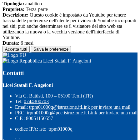
Tipologia:
analitico
Proprieta:
Terza-parte
Descrizione:
Questo cookie è impostato da Youtube per tenere
traccia delle preferenze dell'utente per i video di Youtube incorporati
nei siti; può anche determinare se il visitatore del sito web sta
utilizzando la nuova o la vecchia versione dell'interfaccia di
Youtube.
Durata:
6 mesi
Accetta tutti
Salva le preferenze
Licei Statali F. Angeloni
Contatti
Licei Statali F. Angeloni
Via C. Battisti, 100 – 05100 Terni (TR)
Tel:
0744300703
Email:
trpm01000q@istruzione.it
Link per inviare una mail
PEC:
trpm01000q@pec.istruzione.it
Link per inviare una mail
C.F.: 80051150557
codice IPA: istc_trpm01000q