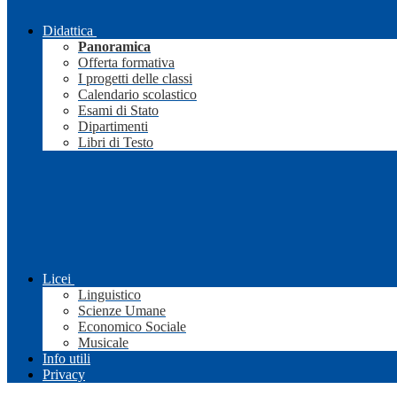
Didattica
Panoramica
Offerta formativa
I progetti delle classi
Calendario scolastico
Esami di Stato
Dipartimenti
Libri di Testo
Licei
Linguistico
Scienze Umane
Economico Sociale
Musicale
Info utili
Privacy