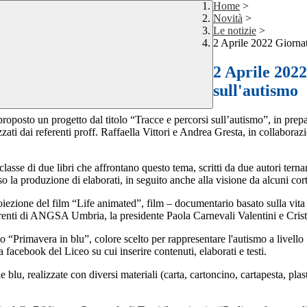
Home
>
Novità
>
Le notizie
>
2 Aprile 2022 Giornat
2 Aprile 202
sull'autismo
oposto un progetto dal titolo “Tracce e percorsi sull’autismo”, in prep
anizzati dai referenti proff. Raffaella Vittori e Andrea Gresta, in colla
n classe di due libri che affrontano questo tema, scritti da due autori te
so la produzione di elaborati, in seguito anche alla visione da alcuni co
roiezione del film “Life animated”, film – documentario basato sulla vit
ferenti di ANGSA Umbria, la presidente Paola Carnevali Valentini e Cris
“Primavera in blu”, colore scelto per rappresentare l'autismo a livello m
 facebook del Liceo su cui inserire contenuti, elaborati e testi.
lle blu, realizzate con diversi materiali (carta, cartoncino, cartapesta, p