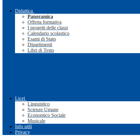
Didattica
Panoramica
Offerta formativa
I progetti delle classi
Calendario scolastico
Esami di Stato
Dipartimenti
Libri di Testo
Licei
Linguistico
Scienze Umane
Economico Sociale
Musicale
Info utili
Privacy