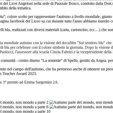
orium dei Licei Angeloni nella sede di Piazzale Bosco, condotto dalla Do
bito della tematica.
lu”, colore scelto per rappresentare l'autismo a livello mondiale, giunto al
gina facebook del Liceo su cui durante tutto l'anno abbiamo inserito co
lli blu, realizzati con diversi materiali (carta, cartoncino, ecc…) che son
ata mondiale autismo con la visione del docufilm "Sul sentiero blu" che 
di blu per celebrare con il colore simbolo la giornata. Dopo la visione dl
 Paolocci, l'assessore alla scuola Cinzia Fabrizi e la vicepresidente dell
lla comunità - centro diurno "La semente" di Spello, gestito da Angsa, p
ituto nel campo dell'autismo, che ha permesso anche di ottenere un prest
lian Teacher Award 2023.
 e 3° premio ad Emma Sargentini 2A.