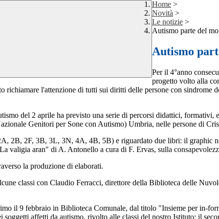
Home
>
Novità
>
Le notizie
>
Autismo parte del mo
Autismo part
Per il 4°anno consecu
progetto volto alla co
hiamare l'attenzione di tutti sui diritti delle persone con sindrome dell
 del 2 aprile ha previsto una serie di percorsi didattici, formativi, esp
zionale Genitori per Sone con Autismo) Umbria, nelle persone di Cristi
 2A, 2B, 2F, 3B, 3L, 3N, 4A, 4B, 5B) e riguardato due libri: il graphic 
La valigia aran" di A. Antonello a cura di F. Ervas, sul
la consapevolezz
traverso la produzione di elaborati.
lcune classi con Claudio Ferracci, direttore della Biblioteca delle Nuvol
primo il 9 febbraio in Biblioteca Comunale, dal titolo "Insieme per in-f
getti affetti da autismo, rivolto alle classi del nostro Istituto; il second