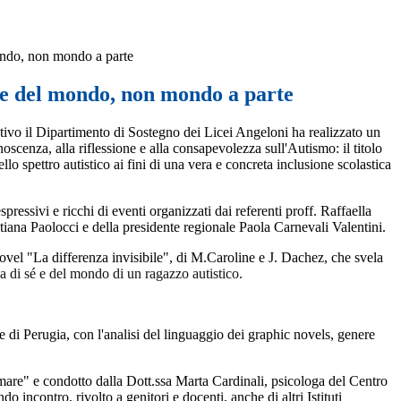
ndo, non mondo a parte
e del mondo, non mondo a parte
tivo il Dipartimento di Sostegno dei Licei Angeloni ha realizzato un
noscenza, alla riflessione e alla consapevolezza sull'Autismo: il titolo
o spettro autistico ai fini di una vera e concreta inclusione scolastica
ressivi e ricchi di eventi organizzati dai referenti proff. Raffaella
ana Paolocci e della presidente regionale Paola Carnevali Valentini.
novel "La differenza invisibile", di M.Caroline e J. Dachez, che svela
a di sé e del mondo di un ragazzo autistico.
e di Perugia, con l'analisi del linguaggio dei graphic novels, genere
ormare" e condotto dalla Dott.ssa Marta Cardinali, psicologa del Centro
o incontro, rivolto a genitori e docenti, anche di altri Istituti