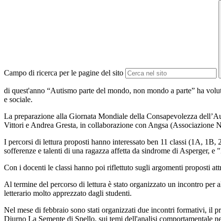
Campo di ricerca per le pagine del sito
di quest'anno “Autismo parte del mondo, non mondo a parte” ha voluto ric
e sociale.
La preparazione alla Giornata Mondiale della Consapevolezza dell’Autismo
Vittori e Andrea Gresta, in collaborazione con Angsa (Associazione Na
I percorsi di lettura proposti hanno interessato ben 11 classi (1A, 1B,
sofferenze e talenti di una ragazza affetta da sindrome di Asperger, e "
Con i docenti le classi hanno poi riflettuto sugli argomenti proposti at
Al termine del percorso di lettura è stato organizzato un incontro per a
letterario molto apprezzato dagli studenti.
Nel mese di febbraio sono stati organizzati due incontri formativi, il 
Diurno La Semente di Spello, sui temi dell'analisi comportamentale nei sog