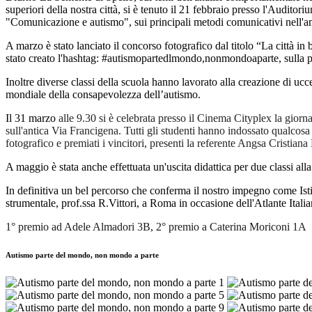
superiori della nostra città, si è tenuto il 21 febbraio presso l'Audit
"Comunicazione e autismo", sui principali metodi comunicativi nell'am
A marzo è stato lanciato il concorso fotografico dal titolo “La città in b
stato creato l'hashtag: #autismopartedlmondo,nonmondoaparte, sulla pa
Inoltre diverse classi della scuola hanno lavorato alla creazione di ucce
mondiale della consapevolezza dell’autismo.
Il 31 marzo
alle 9.30 si è celebrata presso il Cinema Cityplex la giorn
sull'antica Via Francigena. Tutti gli studenti hanno indossato qualcosa 
fotografico e premiati i vincitori, presenti la referente Angsa Cristiana
A maggio è stata anche effettuata un'uscita didattica per due classi a
In definitiva un bel percorso che conferma il nostro impegno come Ist
strumentale, prof.ssa R.Vittori, a Roma in occasione dell'Atlante Ita
1° premio ad Adele Almadori 3B, 2° premio a Caterina Moriconi 1A
Autismo parte del mondo, non mondo a parte