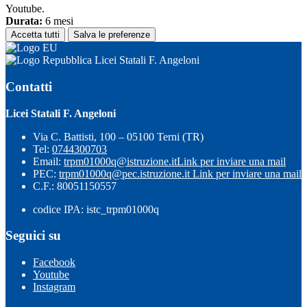
Youtube.
Durata:
6 mesi
Accetta tutti
Salva le preferenze
Licei Statali F. Angeloni
Contatti
Licei Statali F. Angeloni
Via C. Battisti, 100 – 05100 Terni (TR)
Tel:
0744300703
Email:
trpm01000q@istruzione.it
Link per inviare una mail
PEC:
trpm01000q@pec.istruzione.it
Link per inviare una mail
C.F.: 80051150557
codice IPA: istc_trpm01000q
Seguici su
Facebook
Youtube
Instagram