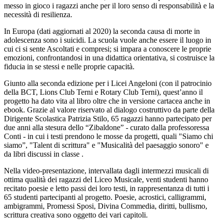
messo in gioco i ragazzi anche per il loro senso di responsabilità e la
necessità di resilienza.
In Europa (dati aggiornati al 2020) la seconda causa di morte in
adolescenza sono i suicidi. La scuola vuole anche essere il luogo in
cui ci si sente Ascoltati e compresi; si impara a conoscere le proprie
emozioni, confrontandosi in una didattica orientativa, si costruisce la
fiducia in se stessi e nelle proprie capacità.
Giunto alla seconda edizione per i Licei Angeloni (con il patrocinio
della BCT, Lions Club Terni e Rotary Club Terni), quest’anno il
progetto ha dato vita al libro oltre che in versione cartacea anche in
ebook. Grazie al valore riservato al dialogo costruttivo da parte della
Dirigente Scolastica Patrizia Stilo, 65 ragazzi hanno partecipato per
due anni alla stesura dello “Zibaldone” - curato dalla professoressa
Conti - in cui i testi prendono le mosse da progetti, quali "Siamo chi
siamo”, "Talent di scrittura" e "Musicalità del paesaggio sonoro" e
da libri discussi in classe .
Nella video-presentazione, intervallata dagli intermezzi musicali di
ottima qualità dei ragazzi del Liceo Musicale, venti studenti hanno
recitato poesie e letto passi dei loro testi, in rappresentanza di tutti i
65 studenti partecipanti al progetto. Poesie, acrostici, calligrammi,
ambigrammi, Promessi Sposi, Divina Commedia, diritti, bullismo,
scrittura creativa sono oggetto dei vari capitoli.