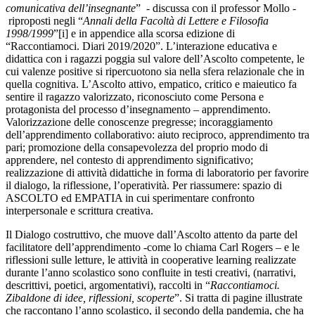
comunicativa dell’insegnante
” - discussa con il professor Mollo -
riproposti negli “
Annali della Facoltà di Lettere e Filosofia
1998/1999
”[i] e in appendice alla scorsa edizione di
“Raccontiamoci. Diari 2019/2020”. L’interazione educativa e
didattica con i ragazzi poggia sul valore dell’Ascolto competente, le
cui valenze positive si ripercuotono sia nella sfera relazionale che in
quella cognitiva. L’Ascolto attivo, empatico, critico e maieutico fa
sentire il ragazzo valorizzato, riconosciuto come Persona e
protagonista del processo d’insegnamento – apprendimento.
Valorizzazione delle conoscenze pregresse; incoraggiamento
dell’apprendimento collaborativo: aiuto reciproco, apprendimento tra
pari; promozione della consapevolezza del proprio modo di
apprendere, nel contesto di apprendimento significativo;
realizzazione di attività didattiche in forma di laboratorio per favorire
il dialogo, la riflessione, l’operatività. Per riassumere: spazio di
ASCOLTO ed EMPATIA in cui sperimentare confronto
interpersonale e scrittura creativa.
Il Dialogo costruttivo, che muove dall’Ascolto attento da parte del
facilitatore dell’apprendimento -come lo chiama Carl Rogers – e le
riflessioni sulle letture, le attività in cooperative learning realizzate
durante l’anno scolastico sono confluite in testi creativi, (narrativi,
descrittivi, poetici, argomentativi), raccolti in “
Raccontiamoci.
Zibaldone di idee, riflessioni, scoperte
”. Si tratta di pagine illustrate
che raccontano l’anno scolastico, il secondo della pandemia, che ha