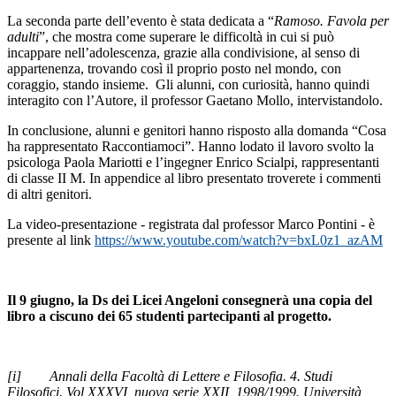
La seconda parte dell’evento è stata dedicata a “
Ramoso. Favola per
adulti
”, che mostra come superare le difficoltà in cui si può
incappare nell’adolescenza, grazie alla condivisione, al senso di
appartenenza, trovando così il proprio posto nel mondo, con
coraggio, stando insieme. Gli alunni, con curiosità, hanno quindi
interagito con l’Autore, il professor Gaetano Mollo, intervistandolo.
In conclusione, alunni e genitori hanno risposto alla domanda “Cosa
ha rappresentato Raccontiamoci”. Hanno lodato il lavoro svolto la
psicologa Paola Mariotti e l’ingegner Enrico Scialpi, rappresentanti
di classe II M. In appendice al libro presentato troverete i commenti
di altri genitori.
La video-presentazione - registrata dal professor Marco Pontini - è
presente al link
https://www.youtube.com/watch?v=bxL0z1_azAM
Il 9 giugno, la Ds dei Licei Angeloni consegnerà una copia del
libro a ciscuno dei 65 studenti partecipanti al progetto.
[i] Annali della Facoltà di Lettere e Filosofia. 4. Studi
Filosofici. Vol XXXVI, nuova serie XXII, 1998/1999. Università