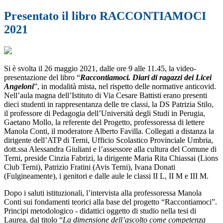
Presentato il libro RACCONTIAMOCI
2021
Si è svolta il 26 maggio 2021, dalle ore 9 alle 11.45, la video-
presentazione del libro “
Raccontiamoci. Diari di ragazzi dei Licei
Angeloni
”, in modalità mista, nel rispetto delle normative anticovid.
Nell’aula magna dell’Istituto di Via Cesare Battisti erano presenti
dieci studenti in rappresentanza delle tre classi, la DS Patrizia Stilo,
il professore di Pedagogia dell’Università degli Studi in Perugia,
Gaetano Mollo, la referente del Progetto, professoressa di lettere
Manola Conti, il moderatore Alberto Favilla. Collegati a distanza la
dirigente dell’ATP di Terni, Ufficio Scolastico Provinciale Umbria,
dott.ssa Alessandra Giuliani e l’assessore alla cultura del Comune di
Terni, preside Cinzia Fabrizi, la dirigente Maria Rita Chiassai (Lions
Club Terni), Patrizio Fratini (Avis Terni), Ivana Donati
(Fulgineamente), i genitori e dalle aule le classi II L, II M e III M.
Dopo i saluti istituzionali, l’intervista alla professoressa Manola
Conti sui fondamenti teorici alla base del progetto “Raccontiamoci”.
Principi metodologico - didattici oggetto di studio nella tesi di
Laurea, dal titolo “
La dimensione dell’ascolto come competenza