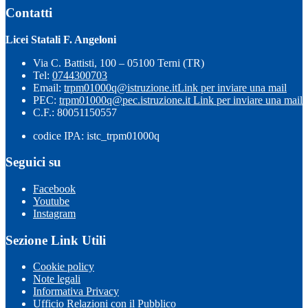
Contatti
Licei Statali F. Angeloni
Via C. Battisti, 100 – 05100 Terni (TR)
Tel:
0744300703
Email:
trpm01000q@istruzione.it
Link per inviare una mail
PEC:
trpm01000q@pec.istruzione.it
Link per inviare una mail
C.F.: 80051150557
codice IPA: istc_trpm01000q
Seguici su
Facebook
Youtube
Instagram
Sezione Link Utili
Cookie policy
Note legali
Informativa Privacy
Ufficio Relazioni con il Pubblico