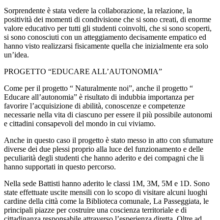
Sorprendente è stata vedere la collaborazione, la relazione, la
positività dei momenti di condivisione che si sono creati, di enorme
valore educativo per tutti gli studenti coinvolti, che si sono scoperti,
si sono conosciuti con un atteggiamento decisamente empatico ed
hanno visto realizzarsi fisicamente quella che inizialmente era solo
un’idea.
PROGETTO “EDUCARE ALL’AUTONOMIA”
Come per il progetto “ Naturalmente noi”, anche il progetto “
Educare all’autonomia” è risultato di indubbia importanza per
favorire l’acquisizione di abilità, conoscenze e competenze
necessarie nella vita di ciascuno per essere il più possibile autonomi
e cittadini consapevoli del mondo in cui viviamo.
Anche in questo caso il progetto è stato messo in atto con sfumature
diverse dei due plessi proprio alla luce del funzionamento e delle
peculiarità degli studenti che hanno aderito e dei compagni che li
hanno supportati in questo percorso.
Nella sede Battisti hanno aderito le classi 1M, 3M, 5M e 1D. Sono
state effettuate uscite mensili con lo scopo di visitare alcuni luoghi
cardine della città come la Biblioteca comunale, La Passeggiata, le
principali piazze per costruire una coscienza territoriale e di
cittadinanza responsabile attraverso l’esperienza diretta. Oltre ad