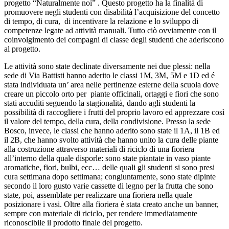
progetto “Naturalmente noi” . Questo progetto ha la finalità di
promuovere negli studenti con disabilità l’acquisizione del concetto
di tempo, di cura, di incentivare la relazione e lo sviluppo di
competenze legate ad attività manuali. Tutto ciò ovviamente con il
coinvolgimento dei compagni di classe degli studenti che aderiscono
al progetto.
Le attività sono state declinate diversamente nei due plessi: nella
sede di Via Battisti hanno aderito le classi 1M, 3M, 5M e 1D ed é
stata individuata un’ area nelle pertinenze esterne della scuola dove
creare un piccolo orto per piante officinali, ortaggi e fiori che sono
stati accuditi seguendo la stagionalità, dando agli studenti la
possibilità di raccogliere i frutti del proprio lavoro ed apprezzare così
il valore del tempo, della cura, della condivisione. Presso la sede
Bosco, invece, le classi che hanno aderito sono state il 1A, il 1B ed
il 2B, che hanno svolto attività che hanno unito la cura delle piante
alla costruzione attraverso materiali di riciclo di una fioriera
all’interno della quale disporle: sono state piantate in vaso piante
aromatiche, fiori, bulbi, ecc… delle quali gli studenti si sono presi
cura settimana dopo settimana; congiuntamente, sono state dipinte
secondo il loro gusto varie cassette di legno per la frutta che sono
state, poi, assemblate per realizzare una fioriera nella quale
posizionare i vasi. Oltre alla fioriera è stata creato anche un banner,
sempre con materiale di riciclo, per rendere immediatamente
riconoscibile il prodotto finale del progetto.