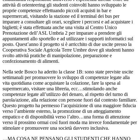
attività di orienteering gli studenti coinvolti hanno sviluppato le
proprie competenze effettuando piccoli acquisti in bar e
supermercati, visitando la stazione ed il terminal dei bus per
imparare a consultare gli orari, scegliere i percorsi e ad acquistare i
biglietti; è stata effettuata anche una visita al Centro Unico
Prenotazione dell’ASL Umbria 2 per imparare a prendere gli
appuntamenti allo sportello e ad utilizzare i supporti informatici sul
posto. Quest’anno il progetto si è arricchito di due uscite presso la
Cooperativa Sociale Agricola Terre Umbre dove gli studenti hanno
svolto attività pratiche di manipolazione, preparazione e
confezionamento di alimenti.
Nella sede Bosco ha aderito la classe 1B: sono state previste uscite
settimanali per promuovere lo sviluppo di competenze legate alla
vita quotidiana come acquistare la colazione, fare la spesa al
supermercato, visitare una libreria, ecc…stimolando anche
competenze legate all’utilizzo del denaro, al rispetto del turno di
parola/azione, alla relazione con persone fuori dal contesto familiare.
Questo progetto ha permesso l’acquisizione di una maggiore fiducia
verso l’ambiente esterno, la promozione di un atteggiamento
empatico e di disponibilità verso l’altro…una forma di attenzione
verso il prossimo ormai così fuori moda ma invece fondamentale per
stimolare e promuovere una società davvero inclusiva.
…MA COSA NE PENSANO GLI STUDENTI CHE HANNO