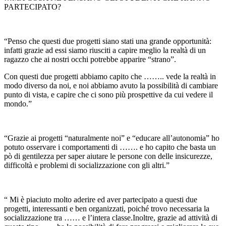
PARTECIPATO?
“Penso che questi due progetti siano stati una grande opportunità:
infatti grazie ad essi siamo riusciti a capire meglio la realtà di un
ragazzo che ai nostri occhi potrebbe apparire “strano”.
Con questi due progetti abbiamo capito che …….. vede la realtà in
modo diverso da noi, e noi abbiamo avuto la possibilità di cambiare
punto di vista, e capire che ci sono più prospettive da cui vedere il
mondo.”
“Grazie ai progetti “naturalmente noi” e “educare all’autonomia” ho
potuto osservare i comportamenti di ……. e ho capito che basta un
pò di gentilezza per saper aiutare le persone con delle insicurezze,
difficoltà e problemi di socializzazione con gli altri.”
“ Mi è piaciuto molto aderire ed aver partecipato a questi due
progetti, interessanti e ben organizzati, poiché trovo necessaria la
socializzazione tra …… e l’intera classe.Inoltre, grazie ad attività di