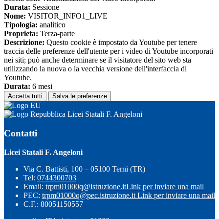
Durata:
Sessione
Nome:
VISITOR_INFO1_LIVE
Tipologia:
analitico
Proprieta:
Terza-parte
Descrizione:
Questo cookie è impostato da Youtube per tenere
traccia delle preferenze dell'utente per i video di Youtube incorporati
nei siti; può anche determinare se il visitatore del sito web sta
utilizzando la nuova o la vecchia versione dell'interfaccia di
Youtube.
Durata:
6 mesi
Accetta tutti
Salva le preferenze
Licei Statali F. Angeloni
Contatti
Licei Statali F. Angeloni
Via C. Battisti, 100 – 05100 Terni (TR)
Tel:
0744300703
Email:
trpm01000q@istruzione.it
Link per inviare una mail
PEC:
trpm01000q@pec.istruzione.it
Link per inviare una mail
C.F.: 80051150557