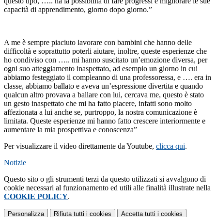
questo tipo, ….. ha la possibilità di fare progressi e migliorare le sue
capacità di apprendimento, giorno dopo giorno.”
A me è sempre piaciuto lavorare con bambini che hanno delle
difficoltà e soprattutto poterli aiutare, inoltre, queste esperienze che
ho condiviso con ….. mi hanno suscitato un’emozione diversa, per
ogni suo atteggiamento inaspettato, ad esempio un giorno in cui
abbiamo festeggiato il compleanno di una professoressa, e …. era in
classe, abbiamo ballato e aveva un’espressione divertita e quando
qualcun altro provava a ballare con lui, cercava me, questo è stato
un gesto inaspettato che mi ha fatto piacere, infatti sono molto
affezionata a lui anche se, purtroppo, la nostra comunicazione è
limitata. Queste esperienze mi hanno fatto crescere interiormente e
aumentare la mia prospettiva e conoscenza”
Per visualizzare il video direttamente da Youtube,
clicca qui
.
Notizie
Questo sito o gli strumenti terzi da questo utilizzati si avvalgono di
cookie necessari al funzionamento ed utili alle finalità illustrate nella
COOKIE POLICY
.
Personalizza
Rifiuta tutti
i cookies
Accetta tutti
i cookies