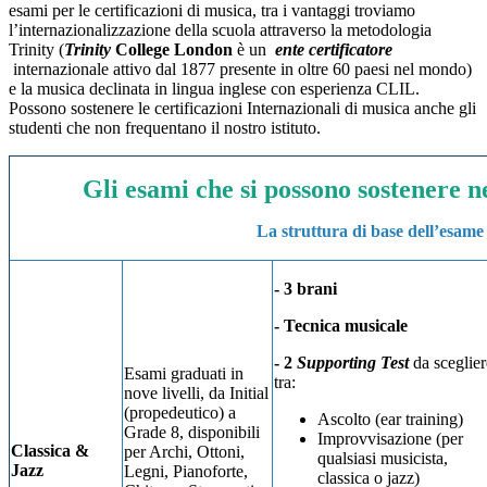
esami per le certificazioni di musica, tra i vantaggi troviamo
l’internazionalizzazione della scuola attraverso la metodologia
Trinity (
Trinity
College London
è un
ente certificatore
internazionale attivo dal 1877 presente in oltre 60 paesi nel mondo)
e la musica declinata in lingua inglese con esperienza CLIL.
Possono sostenere le certificazioni Internazionali di musica anche gli
studenti che non frequentano il nostro istituto.
Gli esami che si possono sostenere n
La struttura di base dell’esame 
- 3 brani
- Tecnica musicale
- 2
Supporting Test
da sceglier
Esami graduati in
tra:
nove livelli, da Initial
(propedeutico) a
Ascolto (ear training)
Grade 8, disponibili
Improvvisazione (per
Classica &
per Archi, Ottoni,
qualsiasi musicista,
Jazz
Legni, Pianoforte,
classica o jazz)