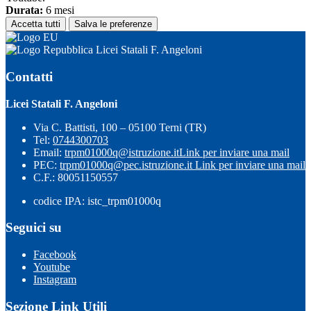
Durata:
6 mesi
Accetta tutti
Salva le preferenze
Licei Statali F. Angeloni
Contatti
Licei Statali F. Angeloni
Via C. Battisti, 100 – 05100 Terni (TR)
Tel:
0744300703
Email:
trpm01000q@istruzione.it
Link per inviare una mail
PEC:
trpm01000q@pec.istruzione.it
Link per inviare una mail
C.F.: 80051150557
codice IPA: istc_trpm01000q
Seguici su
Facebook
Youtube
Instagram
Sezione Link Utili