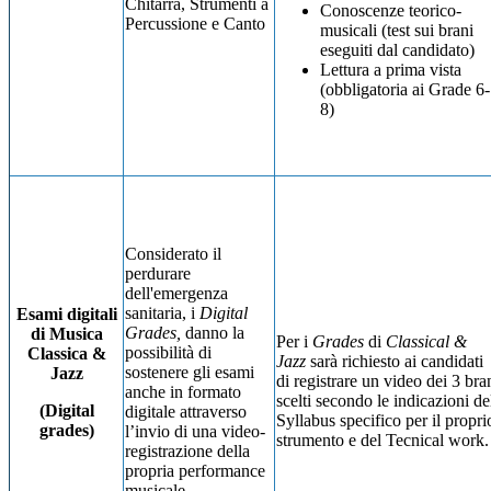
Chitarra, Strumenti a
Conoscenze teorico-
Percussione e Canto
musicali (test sui brani
eseguiti dal candidato)
Lettura a prima vista
(obbligatoria ai Grade 6-
8)
Considerato il
perdurare
dell'emergenza
sanitaria, i
Digital
Esami digitali
Grades,
danno la
di Musica
Per i
Grades
di
Classical &
possibilità di
Classica &
Jazz
sarà richiesto ai candidati
sostenere gli esami
Jazz
di registrare un video dei 3 bra
anche in formato
scelti secondo le indicazioni de
(Digital
digitale attraverso
Syllabus specifico per il propri
grades)
l’invio di una video-
strumento e del Tecnical work.
registrazione della
propria performance
musicale.