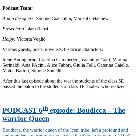
Podcast Team:
Audio designers
: Simone Ciaccolini, Marisol Getachew
Presenter
: Chiara Rensi
Helpy:
Victoria Vegliò
Various guests, poets, novelists, historical characters:
Irene Buongiorno, Caterina Cammerieri, Valentino Gatti, Martina
Serinaldi, Asia PAcini, Alice Fabbri, Giulia Felli, Caterina Caiello,
Mattia Bartoli, Simone Santelli
After this last episode about the war the students of the class 5E
passed the baton to the students of class 1E-Esabac who realized
th
PODCAST 6
episode
: Boudicca
–
The
warrior Queen
Boudicca, the warrior queen of the Iceni tribe, left a profound and
enduring legacy. Her uprising against the Roman Empire in AD 60-