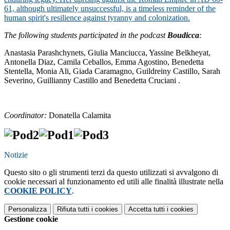
61, although ultimately unsuccessful, is a timeless reminder of the
human spirit's resilience against tyranny and colonization.
The following students participated in the podcast
Boudicca
:
Anastasia Parashchynets, Giulia Manciucca, Yassine Belkheyat,
Antonella Diaz, Camila Ceballos, Emma Agostino, Benedetta
Stentella, Monia Ali, Giada Caramagno, Guildreiny Castillo, Sarah
Severino, Guillianny Castillo and Benedetta Cruciani .
Coordinator:
Donatella Calamita
Notizie
Questo sito o gli strumenti terzi da questo utilizzati si avvalgono di
cookie necessari al funzionamento ed utili alle finalità illustrate nella
COOKIE POLICY
.
Personalizza
Rifiuta tutti
i cookies
Accetta tutti
i cookies
Gestione cookie