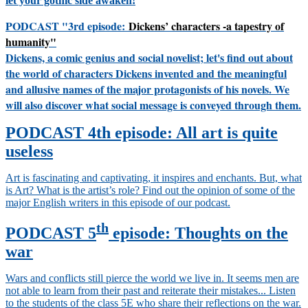
let your gothic side awaken!
PODCAST "3rd episode:
Dickens’ characters -a tapestry of
humanity"
Dickens, a comic genius and social novelist; let's find out about
the world of characters Dickens invented and the meaningful
and allusive names of the major protagonists of his novels. We
will also discover what social message is conveyed through them.
P
ODCAST 4th episode:
All art is quite
useless
Art is fascinating and captivating, it inspires and enchants. But, what
is Art? What is the artist’s role? Find out the opinion of some of the
major English writers in this episode of our podcast.
th
PODCAST 5
episode:
Thoughts on the
war
Wars and conflicts still pierce the world we live in. It seems men are
not able to learn from their past and reiterate their mistakes... Listen
to the students of the class 5E who share their reflections on the war.