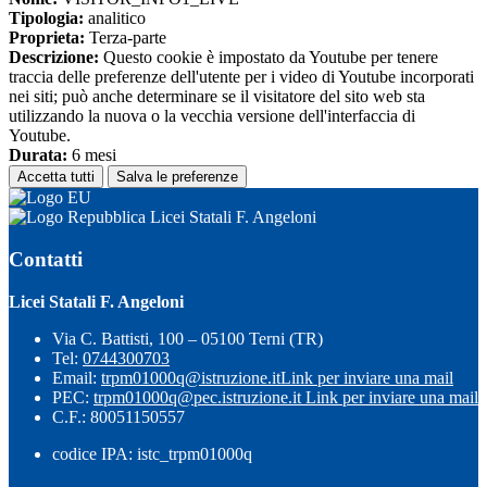
Tipologia:
analitico
Proprieta:
Terza-parte
Descrizione:
Questo cookie è impostato da Youtube per tenere
traccia delle preferenze dell'utente per i video di Youtube incorporati
nei siti; può anche determinare se il visitatore del sito web sta
utilizzando la nuova o la vecchia versione dell'interfaccia di
Youtube.
Durata:
6 mesi
Accetta tutti
Salva le preferenze
Licei Statali F. Angeloni
Contatti
Licei Statali F. Angeloni
Via C. Battisti, 100 – 05100 Terni (TR)
Tel:
0744300703
Email:
trpm01000q@istruzione.it
Link per inviare una mail
PEC:
trpm01000q@pec.istruzione.it
Link per inviare una mail
C.F.: 80051150557
codice IPA: istc_trpm01000q