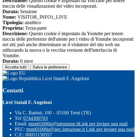
Descrizione:
Questo cookie è impostato da YouTube per tenere
traccia delle visualizzazioni dei video incorporati.
Durata:
Sessione
Nome:
VISITOR_INFO1_LIVE
Tipologia:
analitico
Proprieta:
Terza-parte
Descrizione:
Questo cookie è impostato da Youtube per tenere
traccia delle preferenze dell'utente per i video di Youtube incorporati
nei siti; può anche determinare se il visitatore del sito web sta
utilizzando la nuova o la vecchia versione dell'interfaccia di
Youtube.
Durata:
6 mesi
Accetta tutti
Salva le preferenze
Licei Statali F. Angeloni
Contatti
Licei Statali F. Angeloni
Via C. Battisti, 100 – 05100 Terni (TR)
Tel:
0744300703
Email:
trpm01000q@istruzione.it
Link per inviare una mail
PEC:
trpm01000q@pec.istruzione.it
Link per inviare una mail
C.F.: 80051150557