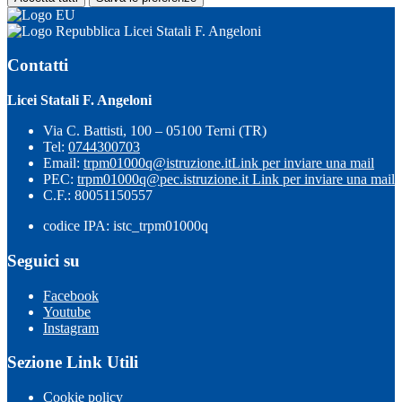
Licei Statali F. Angeloni
Contatti
Licei Statali F. Angeloni
Via C. Battisti, 100 – 05100 Terni (TR)
Tel:
0744300703
Email:
trpm01000q@istruzione.it
Link per inviare una mail
PEC:
trpm01000q@pec.istruzione.it
Link per inviare una mail
C.F.: 80051150557
codice IPA: istc_trpm01000q
Seguici su
Facebook
Youtube
Instagram
Sezione Link Utili
Cookie policy