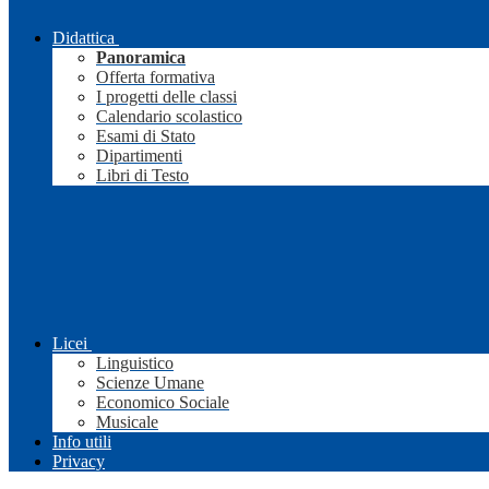
Didattica
Panoramica
Offerta formativa
I progetti delle classi
Calendario scolastico
Esami di Stato
Dipartimenti
Libri di Testo
Licei
Linguistico
Scienze Umane
Economico Sociale
Musicale
Info utili
Privacy