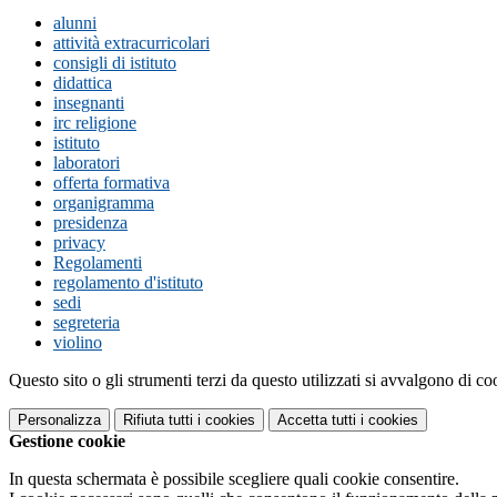
alunni
attività extracurricolari
consigli di istituto
didattica
insegnanti
irc religione
istituto
laboratori
offerta formativa
organigramma
presidenza
privacy
Regolamenti
regolamento d'istituto
sedi
segreteria
violino
Questo sito o gli strumenti terzi da questo utilizzati si avvalgono di coo
Personalizza
Rifiuta tutti
i cookies
Accetta tutti
i cookies
Gestione cookie
In questa schermata è possibile scegliere quali cookie consentire.