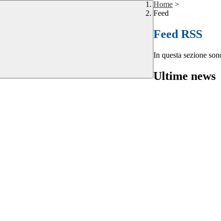
Home
>
Feed
Feed RSS
In questa sezione sono
Ultime news