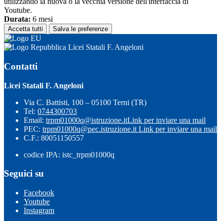
utilizzando la nuova o la vecchia versione dell'interfaccia di
Youtube.
Durata:
6 mesi
Accetta tutti
Salva le preferenze
Licei Statali F. Angeloni
Contatti
Licei Statali F. Angeloni
Via C. Battisti, 100 – 05100 Terni (TR)
Tel:
0744300703
Email:
trpm01000q@istruzione.it
Link per inviare una mail
PEC:
trpm01000q@pec.istruzione.it
Link per inviare una mail
C.F.: 80051150557
codice IPA: istc_trpm01000q
Seguici su
Facebook
Youtube
Instagram