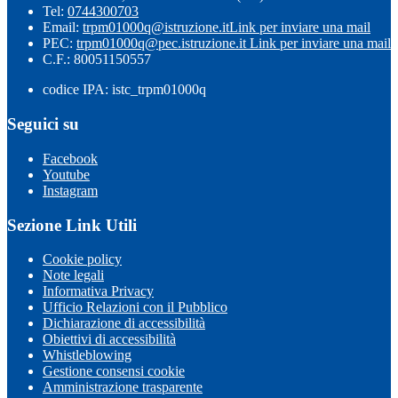
Tel:
0744300703
Email:
trpm01000q@istruzione.it
Link per inviare una mail
PEC:
trpm01000q@pec.istruzione.it
Link per inviare una mail
C.F.: 80051150557
codice IPA: istc_trpm01000q
Seguici su
Facebook
Youtube
Instagram
Sezione Link Utili
Cookie policy
Note legali
Informativa Privacy
Ufficio Relazioni con il Pubblico
Dichiarazione di accessibilità
Obiettivi di accessibilità
Whistleblowing
Gestione consensi cookie
Amministrazione trasparente