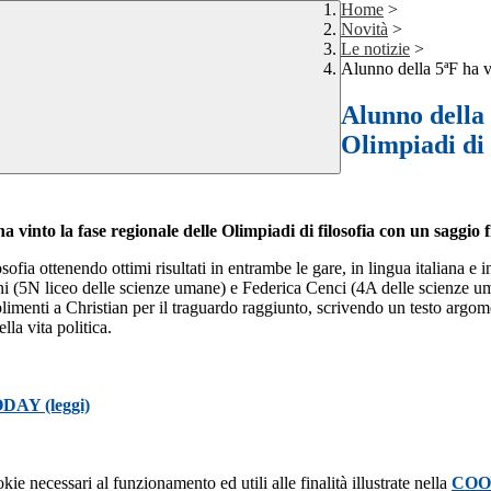
Home
>
Novità
>
Le notizie
>
Alunno della 5ªF ha vi
Alunno della 
Olimpiadi di 
a vinto la fase regionale delle Olimpiadi di filosofia con un saggio f
fia ottenendo ottimi risultati in entrambe le gare, in lingua italiana e in 
ani (5N liceo delle scienze umane) e Federica Cenci (4A delle scienze um
limenti a Christian per il traguardo raggiunto, scrivendo un testo argome
la vita politica.
DAY (leggi)
kie necessari al funzionamento ed utili alle finalità illustrate nella
COO