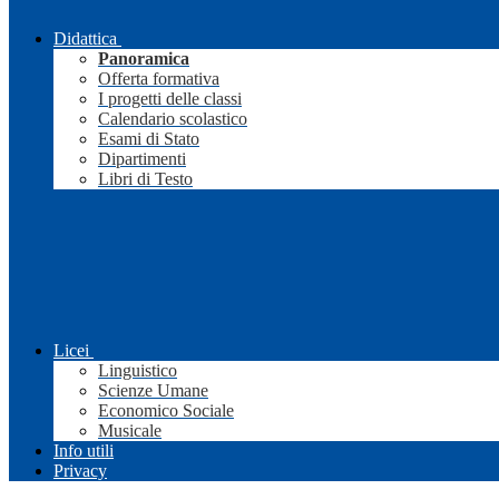
Didattica
Panoramica
Offerta formativa
I progetti delle classi
Calendario scolastico
Esami di Stato
Dipartimenti
Libri di Testo
Licei
Linguistico
Scienze Umane
Economico Sociale
Musicale
Info utili
Privacy