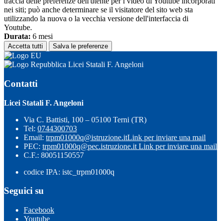
traccia delle preferenze dell'utente per i video di Youtube incorporati
nei siti; può anche determinare se il visitatore del sito web sta
utilizzando la nuova o la vecchia versione dell'interfaccia di
Youtube.
Durata:
6 mesi
Accetta tutti
Salva le preferenze
Licei Statali F. Angeloni
Contatti
Licei Statali F. Angeloni
Via C. Battisti, 100 – 05100 Terni (TR)
Tel:
0744300703
Email:
trpm01000q@istruzione.it
Link per inviare una mail
PEC:
trpm01000q@pec.istruzione.it
Link per inviare una mail
C.F.: 80051150557
codice IPA: istc_trpm01000q
Seguici su
Facebook
Youtube