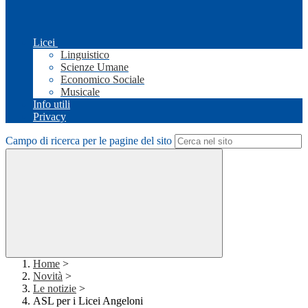
Licei
Linguistico
Scienze Umane
Economico Sociale
Musicale
Info utili
Privacy
Campo di ricerca per le pagine del sito
Home
>
Novità
>
Le notizie
>
ASL per i Licei Angeloni