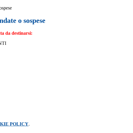
sospese
ndate o sospese
a da destinarsi:
NTI
KIE POLICY
.