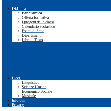
Didattica
Panoramica
Offerta formativa
I progetti delle classi
Calendario scolastico
Esami di Stato
Dipartimenti
Libri di Testo
Licei
Linguistico
Scienze Umane
Economico Sociale
Musicale
Info utili
Privacy