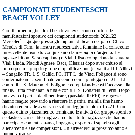
CAMPIONATI STUDENTESCHI
BEACH VOLLEY
Con il torneo regionale di beach volley si sono concluse le
manifestazioni sportive dei campionati studenteschi 2021/22.
Mercoledì 1 giugno presso gli impianti di beach del parco Chico
Mendes di Terni, la nostra rappresentativa femminile ha conseguito
un eccellente risultato conquistando la medaglia d’argento. Le
ragazze Pittoni Sara (capitana) e Viali Elisa (completano la squadra
Viali Linda, Placidi Agnese, Bacaj Klersia) dopo aver chiuso al
primo posto il proprio girone di qualificazione (davanti a ITT Allievi
– Sangallo TR, L.S. Galilei PG, ITT L. da Vinci Foligno) si sono
confermate nella semifinale vincendo con il punteggio di 21 – 13
contro il L.S. Marconi di Foligno e conquistando così l’accesso alla
finale. Tutta “ternana” la finale con il L.S. Donatelli di Terni. Dopo
un avvio di partita da dimenticare, (parziale di 0/10) le ragazze
hanno reagito provando a rientrare in partita, ma alla fine hanno
dovuto cedere alle avversarie sul punteggio finale di 15 -21. Con
questo ottimo piazzamento, terminano le attività del gruppo sportivo
scolastico. Un sentito ringraziamento a tutti i ragazzi/e che hanno
partecipato con entusiasmo, impegno, e spirito di squadra agli
allenamenti e alle competizioni. Un arrivederci al prossimo anno e
buone vacanze.