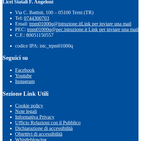
Licei Statali F. Angeloni
Via C. Battisti, 100 – 05100 Terni (TR)
Tel:
0744300703
Email:
trpm01000q@istruzione.it
Link per inviare una mail
PEC:
trpm01000q@pec.istruzione.it
Link per inviare una mail
C.F.: 80051150557
codice IPA: istc_trpm01000q
Seguici su
Facebook
Youtube
Instagram
Sezione Link Utili
Cookie policy
Note legali
Informativa Privacy
Ufficio Relazioni con il Pubblico
Dichiarazione di accessibilità
Obiettivi di accessibilità
Whistleblowing