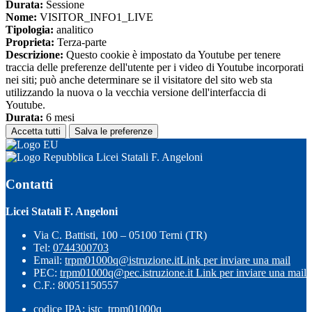
Durata:
Sessione
Nome:
VISITOR_INFO1_LIVE
Tipologia:
analitico
Proprieta:
Terza-parte
Descrizione:
Questo cookie è impostato da Youtube per tenere
traccia delle preferenze dell'utente per i video di Youtube incorporati
nei siti; può anche determinare se il visitatore del sito web sta
utilizzando la nuova o la vecchia versione dell'interfaccia di
Youtube.
Durata:
6 mesi
Accetta tutti
Salva le preferenze
Licei Statali F. Angeloni
Contatti
Licei Statali F. Angeloni
Via C. Battisti, 100 – 05100 Terni (TR)
Tel:
0744300703
Email:
trpm01000q@istruzione.it
Link per inviare una mail
PEC:
trpm01000q@pec.istruzione.it
Link per inviare una mail
C.F.: 80051150557
codice IPA: istc_trpm01000q