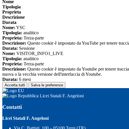
Nome
Tipologia
Proprieta
Descrizione
Durata
Nome:
YSC
Tipologia:
analitico
Proprieta:
Terza-parte
Descrizione:
Questo cookie è impostato da YouTube per tenere traccia 
Durata:
Sessione
Nome:
VISITOR_INFO1_LIVE
Tipologia:
analitico
Proprieta:
Terza-parte
Descrizione:
Questo cookie è impostato da Youtube per tenere traccia de
nuova o la vecchia versione dell'interfaccia di Youtube.
Durata:
6 mesi
Accetta tutti
Salva le preferenze
Licei Statali F. Angeloni
Contatti
Licei Statali F. Angeloni
Via C. Battisti, 100 – 05100 Terni (TR)