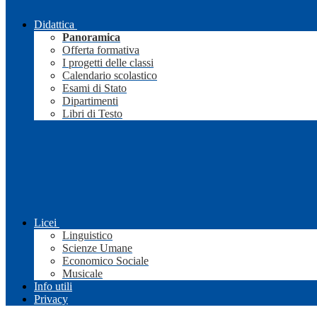
Didattica
Panoramica
Offerta formativa
I progetti delle classi
Calendario scolastico
Esami di Stato
Dipartimenti
Libri di Testo
Licei
Linguistico
Scienze Umane
Economico Sociale
Musicale
Info utili
Privacy