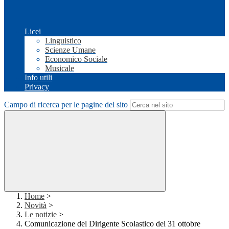
Licei
Linguistico
Scienze Umane
Economico Sociale
Musicale
Info utili
Privacy
Campo di ricerca per le pagine del sito
Home
>
Novità
>
Le notizie
>
Comunicazione del Dirigente Scolastico del 31 ottobre