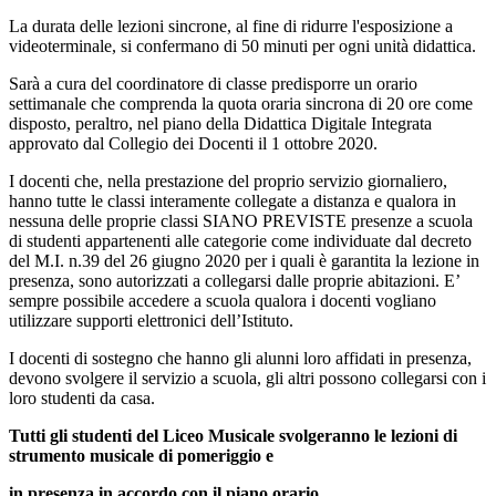
La durata delle lezioni sincrone, al fine di ridurre l'esposizione a
videoterminale, si confermano di 50 minuti per ogni unità didattica.
Sarà a cura del coordinatore di classe predisporre un orario
settimanale che comprenda la quota oraria sincrona di 20 ore come
disposto, peraltro, nel piano della Didattica Digitale Integrata
approvato dal Collegio dei Docenti il 1 ottobre 2020.
I docenti che, nella prestazione del proprio servizio giornaliero,
hanno tutte le classi interamente collegate a distanza e qualora in
nessuna delle proprie classi SIANO PREVISTE presenze a scuola
di studenti appartenenti alle categorie come individuate dal decreto
del M.I. n.39 del 26 giugno 2020 per i quali è garantita la lezione in
presenza, sono autorizzati a collegarsi dalle proprie abitazioni. E’
sempre possibile accedere a scuola qualora i docenti vogliano
utilizzare supporti elettronici dell’Istituto.
I docenti di sostegno che hanno gli alunni loro affidati in presenza,
devono svolgere il servizio a scuola, gli altri possono collegarsi con i
loro studenti da casa.
Tutti gli studenti del Liceo Musicale svolgeranno le lezioni di
strumento musicale di pomeriggio e
in presenza in accordo con il piano orario
.