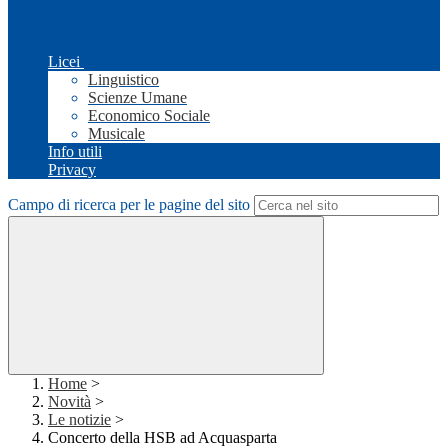
Licei
Linguistico
Scienze Umane
Economico Sociale
Musicale
Info utili
Privacy
Campo di ricerca per le pagine del sito
Home
>
Novità
>
Le notizie
>
Concerto della HSB ad Acquasparta