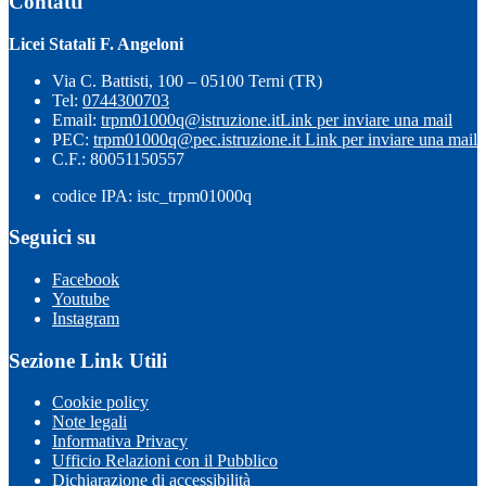
Contatti
Licei Statali F. Angeloni
Via C. Battisti, 100 – 05100 Terni (TR)
Tel:
0744300703
Email:
trpm01000q@istruzione.it
Link per inviare una mail
PEC:
trpm01000q@pec.istruzione.it
Link per inviare una mail
C.F.: 80051150557
codice IPA: istc_trpm01000q
Seguici su
Facebook
Youtube
Instagram
Sezione Link Utili
Cookie policy
Note legali
Informativa Privacy
Ufficio Relazioni con il Pubblico
Dichiarazione di accessibilità