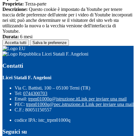
Proprieta:
Terza-parte
Descrizione:
Questo cookie è impostato da Youtube per tenere
traccia delle preferenze dell'utente per i video di Youtube incorporati
nei siti; può anche determinare se il visitatore del sito web sta
utilizzando la nuova o la vecchia versione dell'interfaccia di
Youtube.
Durata:
6 mesi
Accetta tutti
Salva le preferenze
Licei Statali F. Angeloni
Contatti
Licei Statali F. Angeloni
Via C. Battisti, 100 – 05100 Terni (TR)
Tel:
0744300703
Email:
trpm01000q@istruzione.it
Link per inviare una mail
PEC:
trpm01000q@pec.istruzione.it
Link per inviare una mail
C.F.: 80051150557
codice IPA: istc_trpm01000q
Seguici su