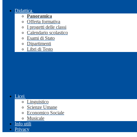
Didattica
Panoramica
Offerta formativa
I progetti delle classi
Calendario scolastico
Esami di Stato
Dipartimenti
Libri di Testo
Licei
Linguistico
Scienze Umane
Economico Sociale
Musicale
Info utili
Privacy