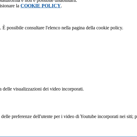
attaforma e non è possibile disabilitarli.
isionare la
COOKIE POLICY
.
 È possibile consultare l'elenco nella pagina della cookie policy.
delle visualizzazioni dei video incorporati.
lle preferenze dell'utente per i video di Youtube incorporati nei siti; pu