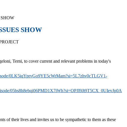
S SHOW
SSUES SHOW
PROJECT
eloni, Terni,
to
cover
current and relevant problems in today's
sode/
0LK5iqYprvGo9YE5cWrMam?si=
5L7zhv0cTLGV1-
isode/
05bs8h8ebqi06PMD1X7iWh?si=
OPJI9Jt9T5CX_0UIevJp0A
f their lives and invites us to be
sympathetic
to them as these