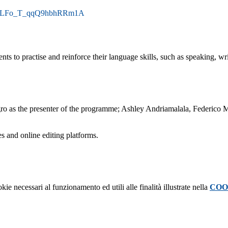
=ji0_LFo_T_qqQ9hbhRRm1A
ts to practise and reinforce their language skills, such as speaking, wri
gro as the presenter of the programme; Ashley Andriamalala, Federico 
s and online editing platforms.
kie necessari al funzionamento ed utili alle finalità illustrate nella
COO