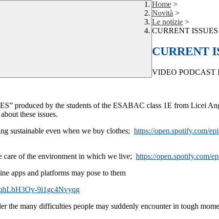
Home
>
Novità
>
Le notizie
>
CURRENT ISSUE
CURRENT I
VIDEO PODCAST 
” produced by the students of the ESABAC class 1E from Licei Ang
about these issues.
g sustainable even when we buy clothes;
https://open.spotify.com/
epi
care of the environment in which we live;
https://open.spotify.com/
ep
ne apps and platforms may pose to them
qhLbH3Qv-9i1gc4Nvyqg
 many difficulties people may suddenly encounter in tough moments o