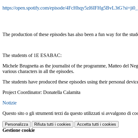
https://open.spotify.com/episode/4FcHhqy5zI6IFHg5BvL3tG?si
The production of these episodes has also been a fun way for the studen
The students of 1E ESABAC:
Michele Brugnetta as the journalist of the programme, Matteo del Ne
various characters in all the episodes.
The students have produced these episodes using their personal device
Project Coordinator: Donatella Calamita
Notizie
Questo sito o gli strumenti terzi da questo utilizzati si avvalgono di coo
Personalizza
Rifiuta tutti
i cookies
Accetta tutti
i cookies
Gestione cookie