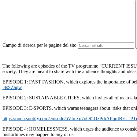
Campo di ricerca per le pagine del sito
The following are episodes of the TV programme “CURRENT ISSUES
society. They are meant to share with the audience thoughts and ideas 
EPISODE 1: FAST FASHION, which explores the importance of bein
i4sSZaqw
EPISODE 2: SUSTAINABLE CITIES, which invites all of us to take 
EPISODE 3: E-SPORTS, which warns teenagers about risks that onli
https://open.spotify.com/
episode/
6Vtmxp7pOt5DzPrhAPquIB?si=
PT
EPISODE 4: HOMELESSNESS, which urges the audience to consider the
misfortunes may happen to any of us.