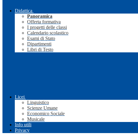
Didattica
Panoramica
Offerta formativa
I progetti delle classi
Calendario scolastico
Esami di Stato
Dipartimenti
Libri di Testo
Licei
Linguistico
Scienze Umane
Economico Sociale
Musicale
Info utili
Privacy