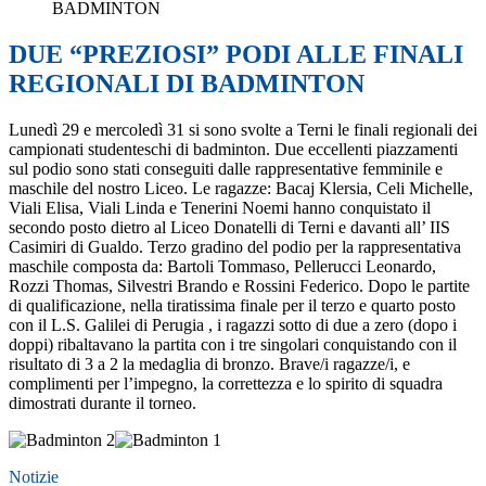
BADMINTON
DUE “PREZIOSI” PODI ALLE FINALI
REGIONALI DI BADMINTON
Lunedì 29 e mercoledì 31 si sono svolte a Terni le finali regionali dei
campionati studenteschi di badminton. Due eccellenti piazzamenti
sul podio sono stati conseguiti dalle rappresentative femminile e
maschile del nostro Liceo. Le ragazze: Bacaj Klersia, Celi Michelle,
Viali Elisa, Viali Linda e Tenerini Noemi hanno conquistato il
secondo posto dietro al Liceo Donatelli di Terni e davanti all’ IIS
Casimiri di Gualdo. Terzo gradino del podio per la rappresentativa
maschile composta da: Bartoli Tommaso, Pellerucci Leonardo,
Rozzi Thomas, Silvestri Brando e Rossini Federico. Dopo le partite
di qualificazione, nella tiratissima finale per il terzo e quarto posto
con il L.S. Galilei di Perugia , i ragazzi sotto di due a zero (dopo i
doppi) ribaltavano la partita con i tre singolari conquistando con il
risultato di 3 a 2 la medaglia di bronzo. Brave/i ragazze/i, e
complimenti per l’impegno, la correttezza e lo spirito di squadra
dimostrati durante il torneo.
Notizie