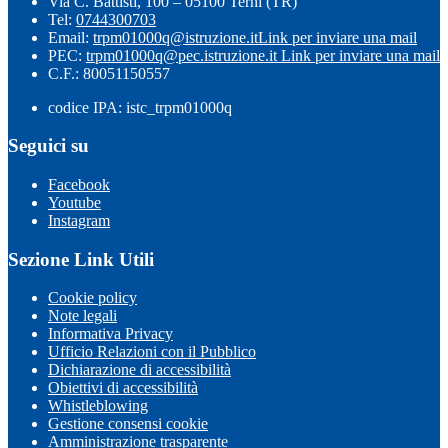
Via C. Battisti, 100 – 05100 Terni (TR)
Tel:
0744300703
Email:
trpm01000q@istruzione.it
Link per inviare una mail
PEC:
trpm01000q@pec.istruzione.it
Link per inviare una mail
C.F.: 80051150557
codice IPA: istc_trpm01000q
Seguici su
Facebook
Youtube
Instagram
Sezione Link Utili
Cookie policy
Note legali
Informativa Privacy
Ufficio Relazioni con il Pubblico
Dichiarazione di accessibilità
Obiettivi di accessibilità
Whistleblowing
Gestione consensi cookie
Amministrazione trasparente