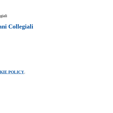
giali
ni Collegiali
KIE POLICY
.