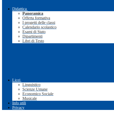
Didattica
Panoramica
Offerta formativa
I progetti delle classi
Calendario scolastico
Esami di Stato
Dipartimenti
Libri di Testo
Licei
Linguistico
Scienze Umane
Economico Sociale
Musicale
Info utili
Privacy