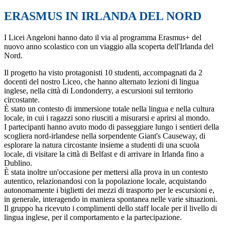
ERASMUS IN IRLANDA DEL NORD
I Licei Angeloni hanno dato il via al programma Erasmus+ del
nuovo anno scolastico con un viaggio alla scoperta dell'Irlanda del
Nord.
Il progetto ha visto protagonisti 10 studenti, accompagnati da 2
docenti del nostro Liceo, che hanno alternato lezioni di lingua
inglese, nella città di Londonderry, a escursioni sul territorio
circostante.
È stato un contesto di immersione totale nella lingua e nella cultura
locale, in cui i ragazzi sono riusciti a misurarsi e aprirsi al mondo.
I partecipanti hanno avuto modo di passeggiare lungo i sentieri della
scogliera nord-irlandese nella sorpendente Giant's Causeway, di
esplorare la natura circostante insieme a studenti di una scuola
locale, di visitare la città di Belfast e di arrivare in Irlanda fino a
Dublino.
È stata inoltre un'occasione per mettersi alla prova in un contesto
autentico, relazionandosi con la popolazione locale, acquistando
autonomamente i biglietti dei mezzi di trasporto per le escursioni e,
in generale, interagendo in maniera spontanea nelle varie situazioni.
Il gruppo ha ricevuto i complimenti dello staff locale per il livello di
lingua inglese, per il comportamento e la partecipazione.