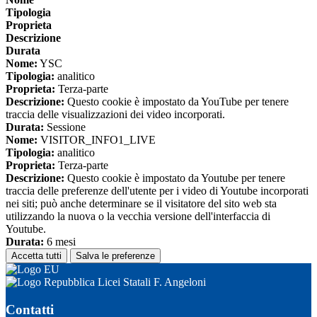
Tipologia
Proprieta
Descrizione
Durata
Nome:
YSC
Tipologia:
analitico
Proprieta:
Terza-parte
Descrizione:
Questo cookie è impostato da YouTube per tenere
traccia delle visualizzazioni dei video incorporati.
Durata:
Sessione
Nome:
VISITOR_INFO1_LIVE
Tipologia:
analitico
Proprieta:
Terza-parte
Descrizione:
Questo cookie è impostato da Youtube per tenere
traccia delle preferenze dell'utente per i video di Youtube incorporati
nei siti; può anche determinare se il visitatore del sito web sta
utilizzando la nuova o la vecchia versione dell'interfaccia di
Youtube.
Durata:
6 mesi
Accetta tutti
Salva le preferenze
Licei Statali F. Angeloni
Contatti