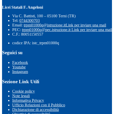
Licei Statali F. Angeloni
Via C. Battisti, 100 – 05100 Terni (TR)
Tel:
0744300703
Email:
trpm01000q@istruzione.it
Link per inviare una mail
PEC:
trpm01000q@pec.istruzione.it
Link per inviare una mail
C.F.: 80051150557
codice IPA: istc_trpm01000q
Seguici su
Facebook
Youtube
Instagram
Sezione Link Utili
Cookie policy
Note legali
Informativa Privacy
Ufficio Relazioni con il Pubblico
Dichiarazione di accessibilità