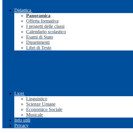
Didattica
Panoramica
Offerta formativa
I progetti delle classi
Calendario scolastico
Esami di Stato
Dipartimenti
Libri di Testo
Licei
Linguistico
Scienze Umane
Economico Sociale
Musicale
Info utili
Privacy