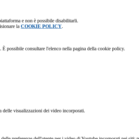
attaforma e non è possibile disabilitarli.
isionare la
COOKIE POLICY
.
 È possibile consultare l'elenco nella pagina della cookie policy.
delle visualizzazioni dei video incorporati.
lle preferenze dell'utente per i video di Youtube incorporati nei siti; pu